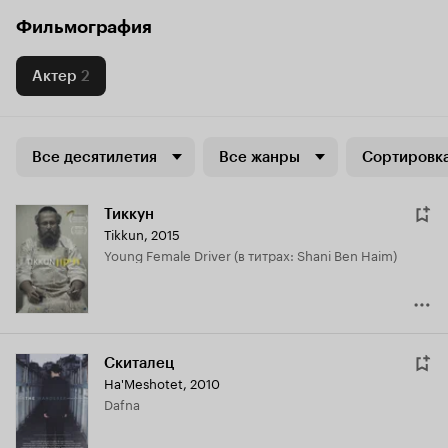
Фильмография
Актер
2
Все десятилетия
Все жанры
Сортировка
Тиккун
Tikkun
,
2015
Young Female Driver (в титрах: Shani Ben Haim)
Скиталец
Ha'Meshotet
,
2010
Dafna