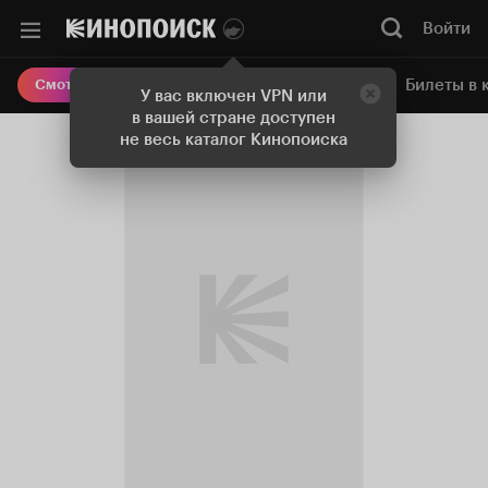
Войти
Онлайн-кинотеатр
Билеты в 
Смотреть кино
У вас включен VPN или
в вашей стране доступен
не весь каталог Кинопоиска