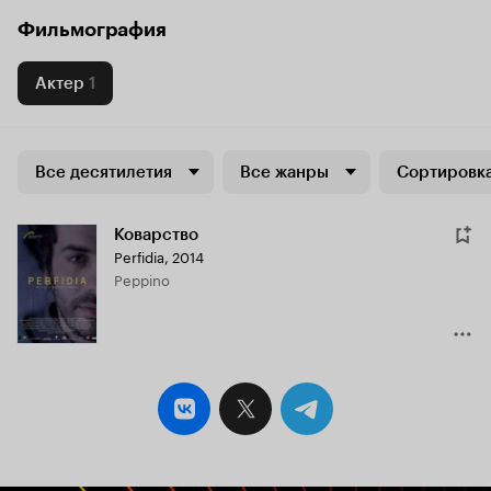
Фильмография
Актер
1
Все десятилетия
Все жанры
Сортировка
Коварство
Perfidia
,
2014
Peppino