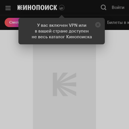
Войти
Онлайн-кинотеатр
Билеты в 
Смотреть кино
У вас включен VPN или
в вашей стране доступен
не весь каталог Кинопоиска