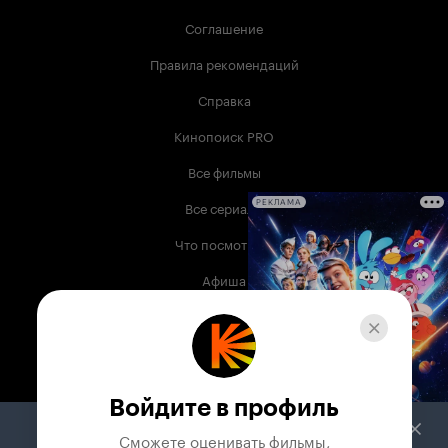
Соглашение
Правила рекомендаций
Справка
Кинопоиск PRO
Все фильмы
Все сериалы
РЕКЛАМА
Что посмотреть
Афиша
Музыка
Телепрограмма
Книги
Войдите в профиль
Служба поддержки
Сможете оценивать фильмы,
