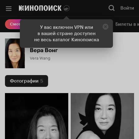
Войти
Онлайн-кинотеатр
Билеты в 
Смотреть кино
У вас включен VPN или
в вашей стране доступен
не весь каталог Кинопоиска
Вера Вонг
Vera Wang
Фотографии
5