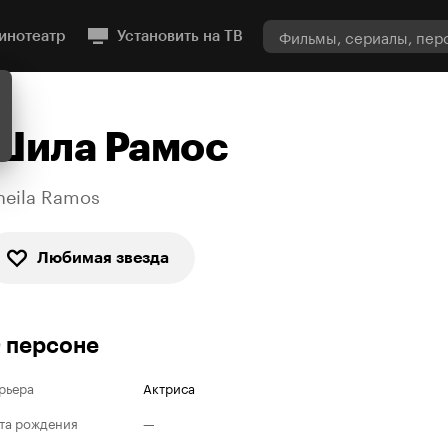
инотеатр
Установить на ТВ
Шила Рамос
heila Ramos
Любимая звезда
 персоне
рьера
Актриса
та рождения
—