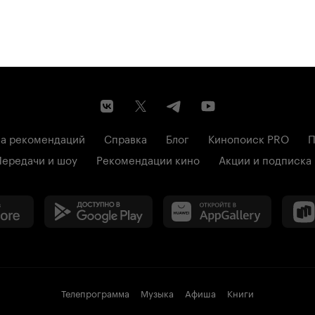
а рекомендаций
Справка
Блог
Кинопоиск PRO
П
Передачи и шоу
Рекомендации кино
Акции и подписка
Телепрограмма
Музыка
Афиша
Книги