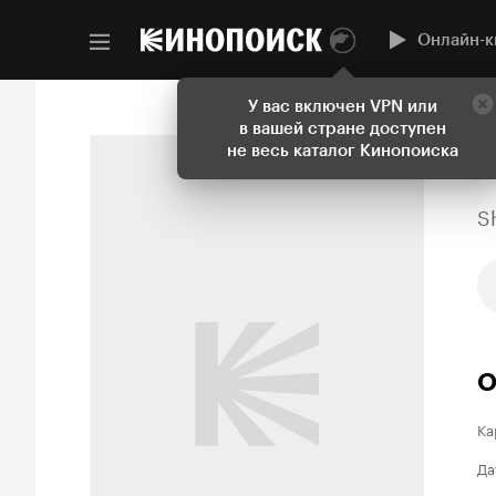
Онлайн-к
У вас включен VPN или
в вашей стране доступен
не весь каталог Кинопоиска
S
О
Ка
Да