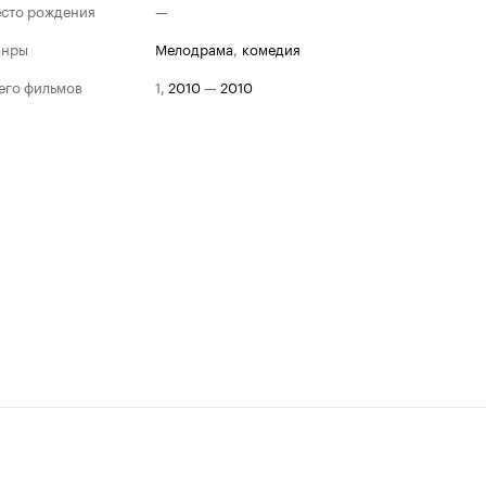
сто рождения
—
анры
мелодрама
,
комедия
его фильмов
1
,
2010
—
2010