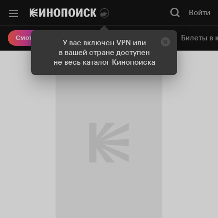
Войти
Онлайн-кинотеатр
Билеты в 
Смотреть кино
У вас включен VPN или
в вашей стране доступен
не весь каталог Кинопоиска