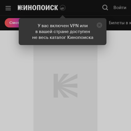
Войти
Онлайн-кинотеатр
Билеты в 
Смотреть кино
У вас включен VPN или
в вашей стране доступен
не весь каталог Кинопоиска