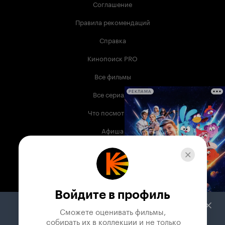
Соглашение
Правила рекомендаций
Справка
Кинопоиск PRO
Все фильмы
Все сериалы
РЕКЛАМА
Что посмотреть
Афиша
Музыка
Телепрограмма
Книги
Войдите в профиль
Служба поддержки
Сможете оценивать фильмы,

 собирать их в коллекции и не только