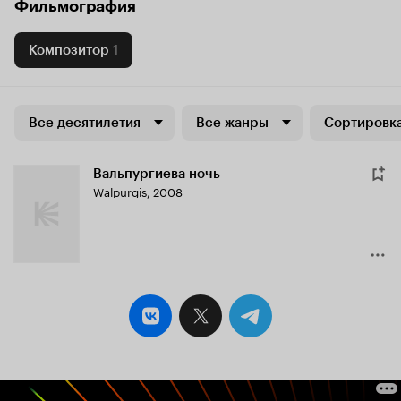
Фильмография
Композитор
1
Все десятилетия
Все жанры
Сортировка
Вальпургиева ночь
Walpurgis
,
2008