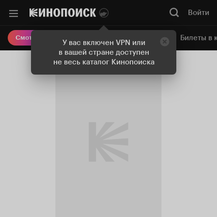
Войти
Онлайн-кинотеатр
Билеты в 
Смотреть кино
У вас включен VPN или
в вашей стране доступен
не весь каталог Кинопоиска