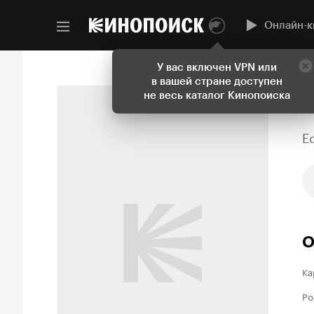
Онлайн-к
У вас включен VPN или
в вашей стране доступен
не весь каталог Кинопоиска
E
О
Ка
Ро