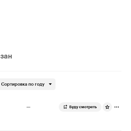
азан
Сортировка по году
—
Буду смотреть