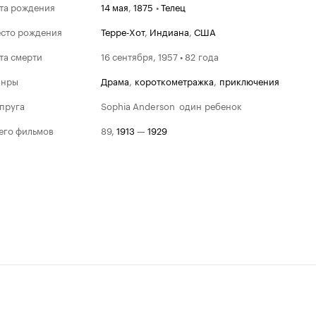
та рождения
14 мая
,
1875
•
Телец
сто рождения
Терре-Хот
,
Индиана
,
США
та смерти
16 сентября, 1957 • 82 года
анры
драма
,
короткометражка
,
приключения
пруга
Sophia Anderson
один ребенок
его фильмов
89
,
1913
—
1929