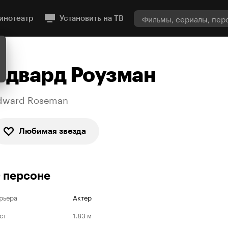
инотеатр
Установить на ТВ
Эдвард Роузман
dward Roseman
Любимая звезда
 персоне
рьера
Актер
ст
1.83 м