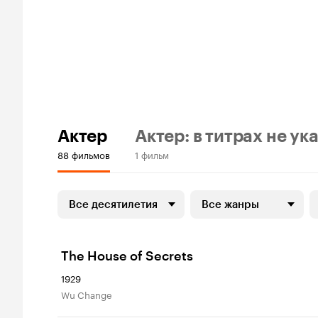
Актер
Актер: в титрах не ук
88 фильмов
1 фильм
Все десятилетия
Все жанры
The House of Secrets
1929
Wu Change