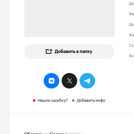
Да
Ме
Да
Ж
Су
Добавить в папку
Вс
Нашли ошибку?
Добавить инфо