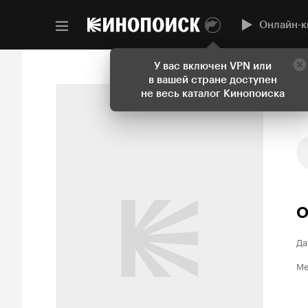
Онлайн-к
У вас включен VPN или
в вашей стране доступен
не весь каталог Кинопоиска
О
Да
Ме