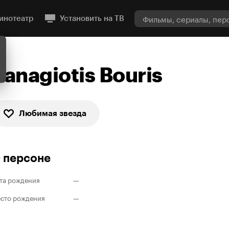
инотеатр
Установить на ТВ
Panagiotis Bouris
Любимая звезда
 персоне
та рождения
—
сто рождения
—