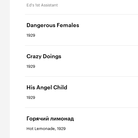
Ed's 1st Assistant
Dangerous Females
1929
Crazy Doings
1929
His Angel Child
1929
Горячий лимонад
Hot Lemonade, 1929