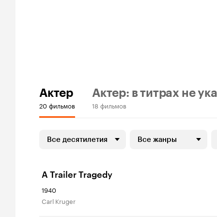
Актер
Актер: в титрах не ук
20 фильмов
18 фильмов
Все десятилетия
Все жанры
A Trailer Tragedy
1940
Carl Kruger