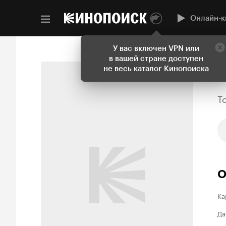
Онлайн-к
У вас включен VPN или
в вашей стране доступен
не весь каталог Кинопоиска
T
О
Ка
Да