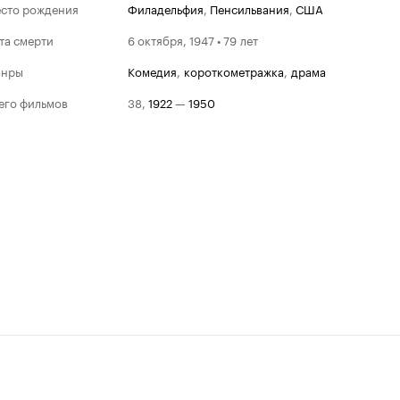
сто рождения
Филадельфия
,
Пенсильвания
,
США
та смерти
6 октября, 1947 • 79 лет
анры
комедия
,
короткометражка
,
драма
его фильмов
38
,
1922
—
1950