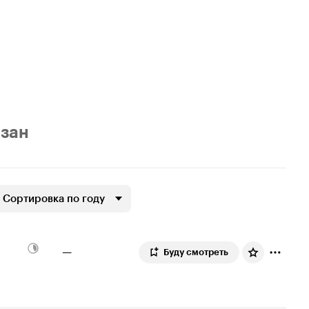
азан
Сортировка по году
—
Буду смотреть