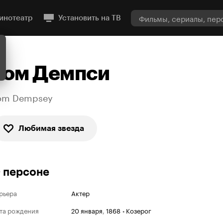
инотеатр
Установить на ТВ
Том Демпси
om Dempsey
Любимая звезда
 персоне
рьера
Актер
та рождения
20 января
,
1868
•
Козерог