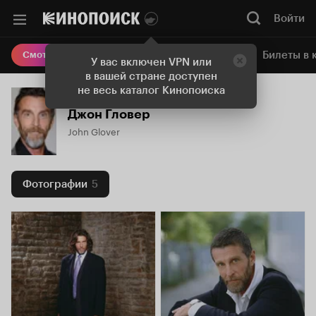
Войти
Онлайн-кинотеатр
Билеты в 
Смотреть кино
У вас включен VPN или
в вашей стране доступен
не весь каталог Кинопоиска
Джон Гловер
John Glover
Фотографии
5