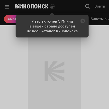
Войти
Онлайн-кинотеатр
Билеты в 
Смотреть кино
У вас включен VPN или
в вашей стране доступен
не весь каталог Кинопоиска