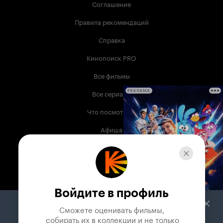
Соглашение
Правила рекомендаций
Справка
Кинопоиск PRO
Все фильмы
Все сериалы
РЕКЛАМА
Что посмотреть
Афиша
Музыка
Телепрограмма
Книги
Войдите в профиль
Служба поддержки
Сможете оценивать фильмы,

 собирать их в коллекции и не только