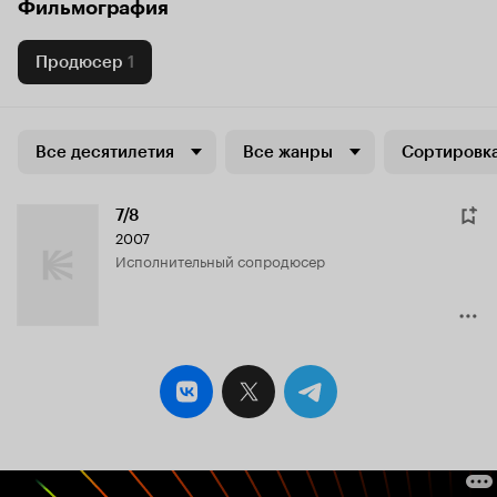
Фильмография
Продюсер
1
Все десятилетия
Все жанры
Сортировка
7/8
2007
исполнительный сопродюсер