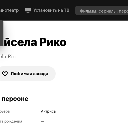
инотеатр
Установить на ТВ
Айсела Рико
ela Rico
Любимая звезда
 персоне
рьера
Актриса
та рождения
—