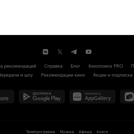
а рекомендаций
Справка
Блог
Кинопоиск PRO
П
Передачи и шоу
Рекомендации кино
Акции и подписка
Телепрограмма
Музыка
Афиша
Книги