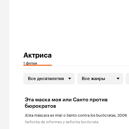
Актриса
1 фильм
Все десятилетия
Все жанры
Эта маска моя или Санто против
бюрократов
¡Esta máscara es mía! o Santo contra los burócratas, 2006
Señorita de informes y señorita burócrata