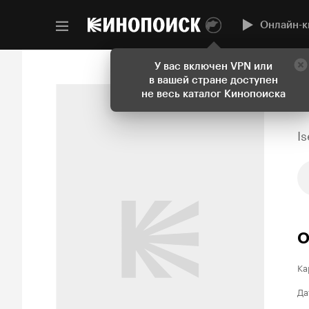
Онлайн-к
У вас включен VPN или
в вашей стране доступен
не весь каталог Кинопоиска
Is
О
Ка
Да