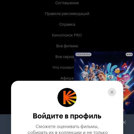
Соглашение
Правила рекомендаций
Справка
Кинопоиск PRO
Все фильмы
Все сериалы
РЕКЛАМА
Что посмотреть
Афиша
Музыка
Телепрограмма
Книги
Войдите в профиль
Служба поддержки
Сможете оценивать фильмы,

 собирать их в коллекции и не только