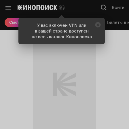
Войти
Онлайн-кинотеатр
Билеты в 
Смотреть кино
У вас включен VPN или
в вашей стране доступен
не весь каталог Кинопоиска