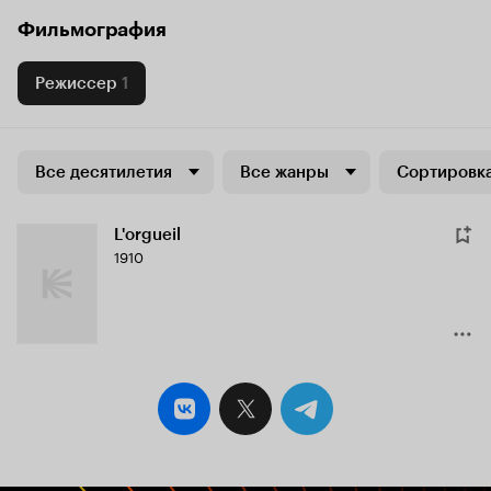
Фильмография
Режиссер
1
Все десятилетия
Все жанры
Сортировка
L'orgueil
1910