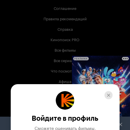
Соглашение
Правила рекомендаций
Справка
Кинопоиск PRO
Все фильмы
Все сериалы
РЕКЛАМА
Что посмотреть
Афиша
Музыка
Телепрограмма
Книги
Войдите в профиль
Служба поддержки
Сможете оценивать фильмы,
