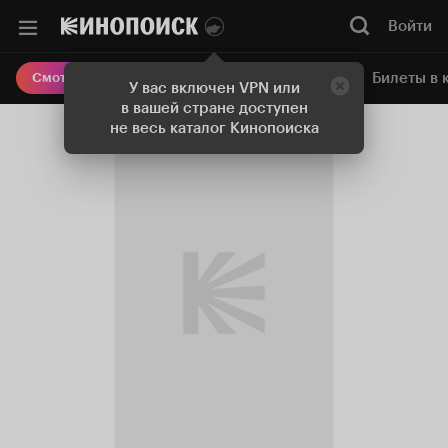
Войти
Онлайн-кинотеатр
Билеты в 
Смотреть кино
У вас включен VPN или
в вашей стране доступен
не весь каталог Кинопоиска