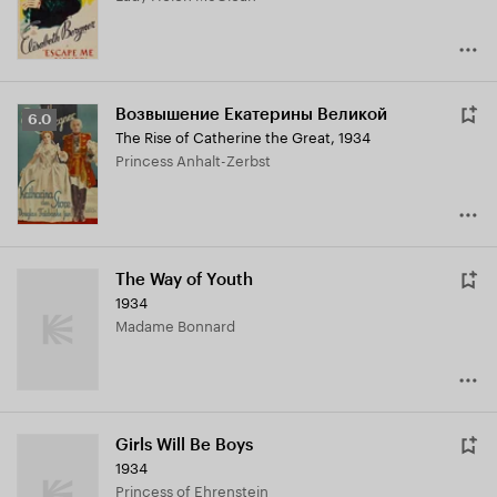
Возвышение Екатерины Великой
Рейтинг
6.0
The Rise of Catherine the Great
,
1934
Кинопоиска
Princess Anhalt-Zerbst
6.0
The Way of Youth
1934
Madame Bonnard
Girls Will Be Boys
1934
Princess of Ehrenstein