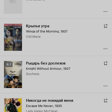
Крылья утра
Wings of the Morning
,
1937
Old Marie
Рыцарь без доспехов
Рейтинг
6.7
Knight Without Armour
,
1937
Кинопоиска
Duchess
6.7
Никогда не покидай меня
Escape Me Never
,
1935
Lady Helen McClean