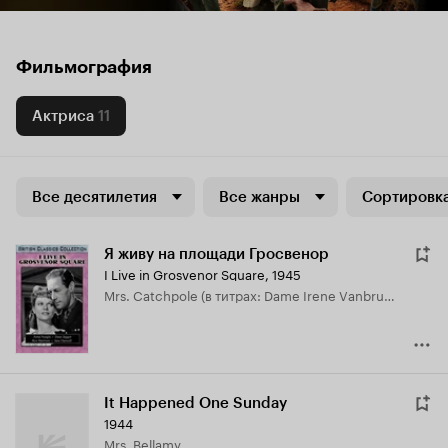
Фильмография
Актриса
11
Все десятилетия
Все жанры
Сортировка
Я живу на площади Гросвенор
I Live in Grosvenor Square
,
1945
Mrs. Catchpole (в титрах: Dame Irene Vanbrugh)
It Happened One Sunday
1944
Mrs. Bellamy