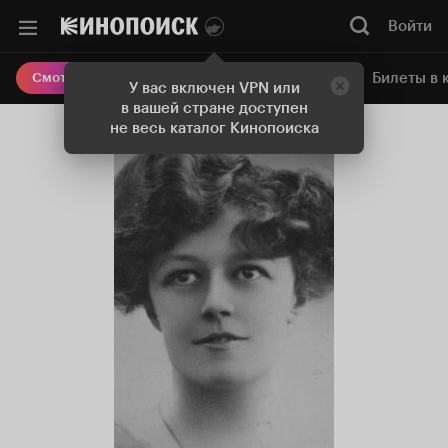
Войти
Онлайн-кинотеатр
Билеты в 
Смотреть кино
У вас включен VPN или
в вашей стране доступен
не весь каталог Кинопоиска