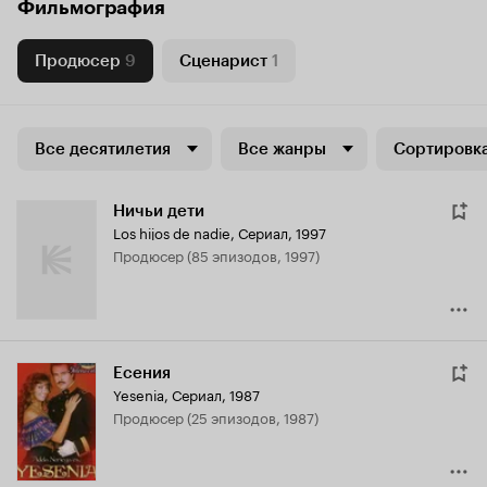
Фильмография
Продюсер
9
Сценарист
1
Все десятилетия
Все жанры
Сортировка
Ничьи дети
Los hijos de nadie
,
Сериал, 1997
продюсер (85 эпизодов, 1997)
Есения
Yesenia
,
Сериал, 1987
продюсер (25 эпизодов, 1987)