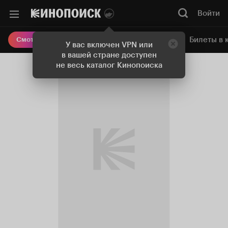
Войти
Онлайн-кинотеатр
Билеты в 
Смотреть кино
У вас включен VPN или
в вашей стране доступен
не весь каталог Кинопоиска