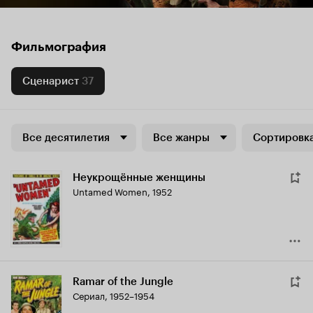
Фильмография
Сценарист
37
Все десятилетия
Все жанры
Сортировка
Неукрощённые женщины
Untamed Women
,
1952
Ramar of the Jungle
Сериал, 1952–1954