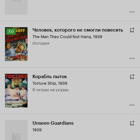
Человек, которого не смогли повесить
Рейтинг
7.0
The Man They Could Not Hang
,
1939
Кинопоиска
история
7.0
Корабль пыток
Torture Ship
,
1939
в титрах не указан
Unseen Guardians
1939