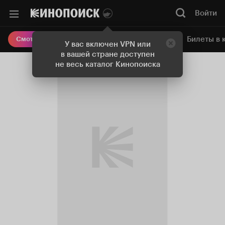
Войти
Онлайн-кинотеатр
Билеты в 
Смотреть кино
У вас включен VPN или
в вашей стране доступен
не весь каталог Кинопоиска