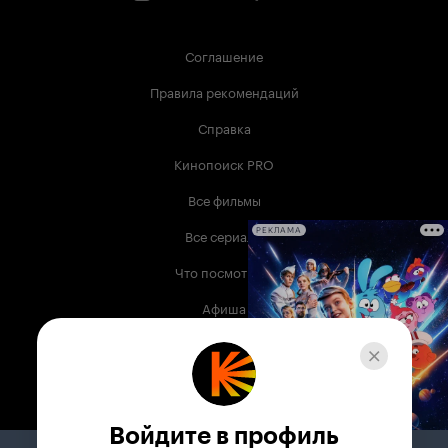
Соглашение
Правила рекомендаций
Справка
Кинопоиск PRO
Все фильмы
Все сериалы
РЕКЛАМА
Что посмотреть
Афиша
Музыка
Телепрограмма
Книги
Войдите в профиль