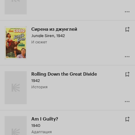
Сирена из джунглей
Jungle Siren
,
1942
и сюжет
Rolling Down the Great Divide
1942
история
Am I Guilty?
1940
адаптация