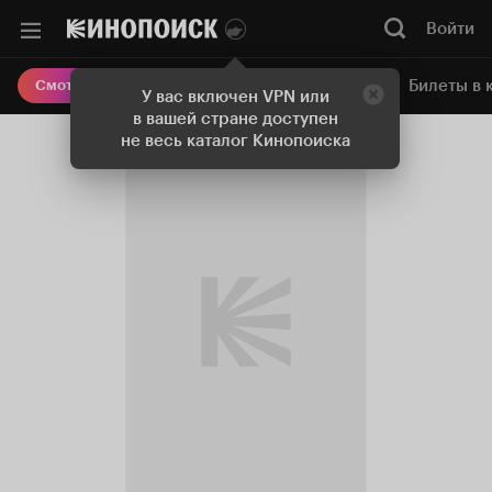
Войти
Онлайн-кинотеатр
Билеты в 
Смотреть кино
У вас включен VPN или
в вашей стране доступен
не весь каталог Кинопоиска