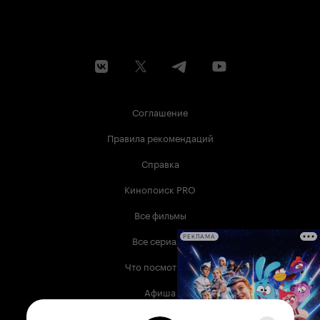
Соглашение
Правила рекомендаций
Справка
Кинопоиск PRO
Все фильмы
Все сериалы
РЕКЛАМА
Что посмотреть
Афиша
Музыка