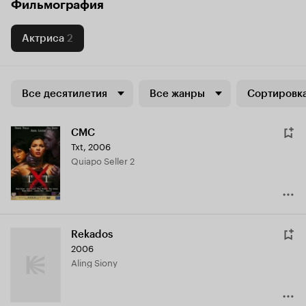
Фильмография
Актриса
2
Все десятилетия
Все жанры
Сортировка
СМС
Txt
,
2006
Quiapo Seller 2
Rekados
2006
Aling Siony