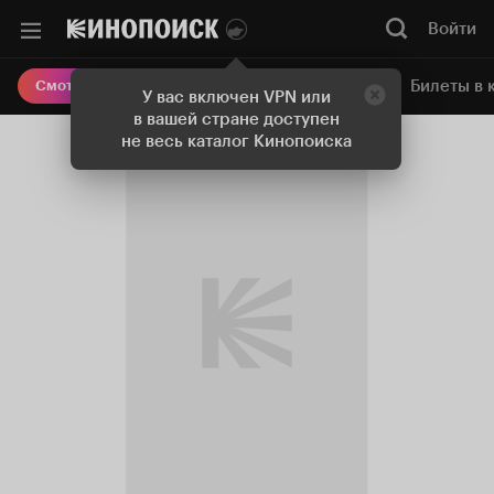
Войти
Онлайн-кинотеатр
Билеты в 
Смотреть кино
У вас включен VPN или
в вашей стране доступен
не весь каталог Кинопоиска