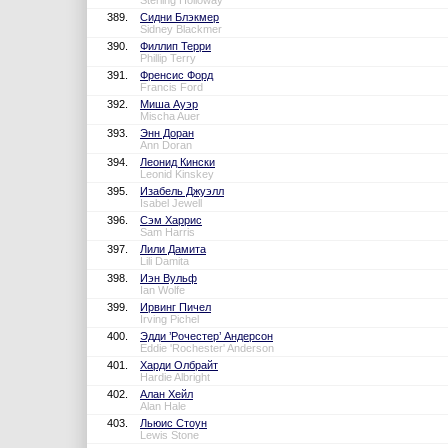
Sterling Holloway
389.
Сидни Блэкмер
Sidney Blackmer
390.
Филлип Терри
Phillip Terry
391.
Френсис Форд
Francis Ford
392.
Миша Ауэр
Mischa Auer
393.
Энн Доран
Ann Doran
394.
Леонид Кински
Leonid Kinskey
395.
Изабель Джуэлл
Isabel Jewell
396.
Сэм Харрис
Sam Harris
397.
Лили Дамита
Lili Damita
398.
Иэн Вульф
Ian Wolfe
399.
Ирвинг Пичел
Irving Pichel
400.
Эдди ’Рочестер’ Андерсон
Eddie 'Rochester' Anderson
401.
Харди Олбрайт
Hardie Albright
402.
Алан Хейл
Alan Hale
403.
Льюис Стоун
Lewis Stone