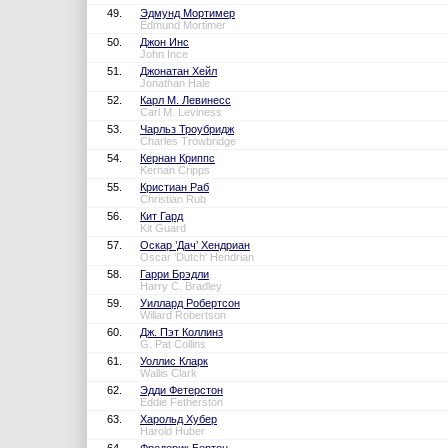
49.
Эдмунд Мортимер
Edmund Mortimer
50.
Джон Инс
John Ince
51.
Джонатан Хейл
Jonathan Hale
52.
Карл М. Левинесс
Carl M. Leviness
53.
Чарльз Троубридж
Charles Trowbridge
54.
Кернан Криппс
Kernan Cripps
55.
Кристиан Раб
Christian Rub
56.
Кит Гард
Kit Guard
57.
Оскар ’Дач’ Хендриан
Oscar 'Dutch' Hendrian
58.
Гарри Брэдли
Harry C. Bradley
59.
Уиллард Робертсон
Willard Robertson
60.
Дж. Пэт Коллинз
G. Pat Collins
61.
Уоллис Кларк
Wallis Clark
62.
Эдди Фетерстон
Eddie Fetherston
63.
Харольд Хубер
Harold Huber