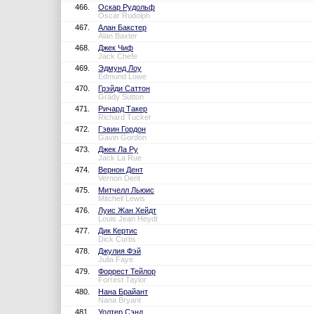
466.
Оскар Рудольф
Oscar Rudolph
467.
Алан Бакстер
Alan Baxter
468.
Джек Чиф
Jack Chefe
469.
Эдмунд Лоу
Edmund Lowe
470.
Грэйди Саттон
Grady Sutton
471.
Ричард Такер
Richard Tucker
472.
Гэвин Гордон
Gavin Gordon
473.
Джек Ла Ру
Jack La Rue
474.
Вернон Дент
Vernon Dent
475.
Митчелл Льюис
Mitchell Lewis
476.
Луис Жан Хейдт
Louis Jean Heydt
477.
Дик Кертис
Dick Curtis
478.
Джулия Фэй
Julia Faye
479.
Форрест Тейлор
Forrest Taylor
480.
Нана Брайант
Nana Bryant
481.
Уолтер Сэнд