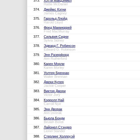
373.
Хэтти МакДэниел
Hattie McDaniel
374.
Джеймс Кэгни
James Cagney
375.
Гарольд Ллойд
Harold Lloyd
376.
Фред Макмюррей
Fred MacMurray
377.
Сильвия Сидни
Sylvia Sidney
378.
Эдвард Г. Робинсон
Edward G. Robinson
379.
Энн Разерфорд
Ann Rutherford
380.
Карен Морли
Karen Morley
381.
Уолтер Бреннан
Walter Brennan
382.
Джеки Купер
Jackie Cooper
383.
Виктор Джори
Victor Jory
384.
Кэрролл Най
Carroll Nye
385.
Энн Дворак
Ann Dvorak
386.
Бьюла Бонди
Beulah Bondi
387.
Лайонел Стэндер
Lionel Stander
388.
Стерлинг Холлоуэй