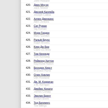
John Howard
420.
Джек Моуэр
Jack Mower
421.
Джозеф Каллейа
Joseph Calleia
422.
Аллен Дженкинс
Allen Jenkins
423.
Сиг Руман
Sig Ruman
424.
Мэри Гордон
Mary Gordon
425.
Ральф Брукс
Ralph Brooks
426.
Клер Дю Бри
Claire Du Brey
427.
Том Кеннеди
Tom Kennedy
428.
Реймонд Хаттон
Raymond Hatton
429.
Брэндон Херст
Brandon Hurst
430.
Олин Ховлин
Olin Howland
431.
Дж. М. Кэрриган
J.M. Kerrigan
432.
Джеймс Конати
James Conaty
433.
Эвелин Брент
Evelyn Brent
434.
Тед Биллингс
Ted Billings