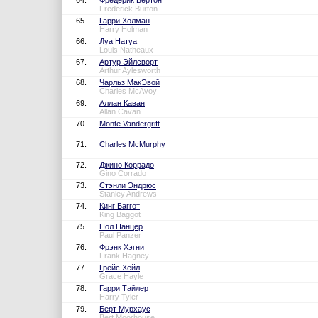
64.
Фредерик Бертон
Frederick Burton
65.
Гарри Холман
Harry Holman
66.
Луа Натуа
Louis Natheaux
67.
Артур Эйлсворт
Arthur Aylesworth
68.
Чарльз МакЭвой
Charles McAvoy
69.
Аллан Каван
Allan Cavan
70.
Monte Vandergrift
71.
Charles McMurphy
72.
Джино Коррадо
Gino Corrado
73.
Стэнли Эндрюс
Stanley Andrews
74.
Кинг Баггот
King Baggot
75.
Пол Панцер
Paul Panzer
76.
Фрэнк Хэгни
Frank Hagney
77.
Грейс Хейл
Grace Hayle
78.
Гарри Тайлер
Harry Tyler
79.
Берт Мурхаус
Bert Moorhouse