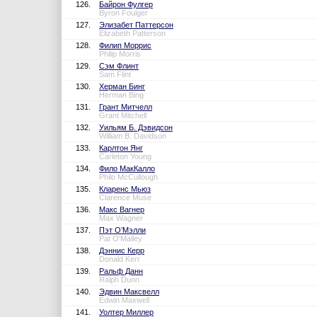
126.
Байрон Фулгер
Byron Foulger
127.
Элизабет Паттерсон
Elizabeth Patterson
128.
Филип Моррис
Philip Morris
129.
Сэм Флинт
Sam Flint
130.
Херман Бинг
Herman Bing
131.
Грант Митчелл
Grant Mitchell
132.
Уильям Б. Дэвидсон
William B. Davidson
133.
Карлтон Янг
Carleton Young
134.
Фило МакКалло
Philo McCullough
135.
Кларенс Мьюз
Clarence Muse
136.
Макс Вагнер
Max Wagner
137.
Пэт О’Мэлли
Pat O'Malley
138.
Дэннис Керр
Donald Kerr
139.
Ральф Данн
Ralph Dunn
140.
Эдвин Максвелл
Edwin Maxwell
141.
Уолтер Миллер