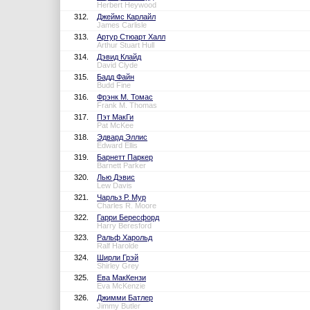
Herbert Heywood
312.
Джеймс Карлайл
James Carlisle
313.
Артур Стюарт Халл
Arthur Stuart Hull
314.
Дэвид Клайд
David Clyde
315.
Бадд Файн
Budd Fine
316.
Фрэнк М. Томас
Frank M. Thomas
317.
Пэт МакГи
Pat McKee
318.
Эдвард Эллис
Edward Ellis
319.
Барнетт Паркер
Barnett Parker
320.
Лью Дэвис
Lew Davis
321.
Чарльз Р. Мур
Charles R. Moore
322.
Гарри Бересфорд
Harry Beresford
323.
Ральф Харольд
Ralf Harolde
324.
Ширли Грэй
Shirley Grey
325.
Ева МакКензи
Eva McKenzie
326.
Джимми Батлер
Jimmy Butler