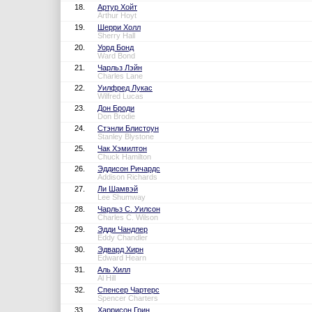
18.
Артур Хойт
Arthur Hoyt
19.
Шерри Холл
Sherry Hall
20.
Уорд Бонд
Ward Bond
21.
Чарльз Лэйн
Charles Lane
22.
Уилфред Лукас
Wilfred Lucas
23.
Дон Броди
Don Brodie
24.
Стэнли Блистоун
Stanley Blystone
25.
Чак Хэмилтон
Chuck Hamilton
26.
Эддисон Ричардс
Addison Richards
27.
Ли Шамвэй
Lee Shumway
28.
Чарльз С. Уилсон
Charles C. Wilson
29.
Эдди Чандлер
Eddy Chandler
30.
Эдвард Хирн
Edward Hearn
31.
Аль Хилл
Al Hill
32.
Спенсер Чартерс
Spencer Charters
33.
Харрисон Грин