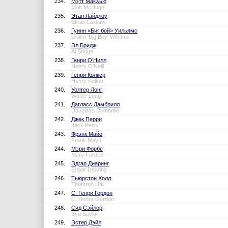
234.
Мэтт МакХью
Matt McHugh
235.
Этан Лайдлоу
Ethan Laidlaw
236.
Гуинн «Биг бой» Уильямс
Guinn 'Big Boy' Williams
237.
Эл Бридж
Al Bridge
238.
Генри О’Нилл
Henry O'Neill
239.
Генри Колкер
Henry Kolker
240.
Уолтер Лонг
Walter Long
241.
Дагласс Дамбрилл
Douglass Dumbrille
242.
Джек Перри
Jack Perry
243.
Фрэнк Майо
Frank Mayo
244.
Мэри Форбс
Mary Forbes
245.
Эдгар Диаринг
Edgar Dearing
246.
Тьюрстон Холл
Thurston Hall
247.
С. Генри Гордон
C. Henry Gordon
248.
Сид Сэйлор
Syd Saylor
249.
Эстер Дэйл