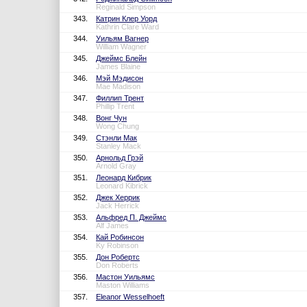
Reginald Simpson
343.
Катрин Клер Уорд
Kathrin Clare Ward
344.
Уильям Вагнер
William Wagner
345.
Джеймс Блейн
James Blaine
346.
Мэй Мэдисон
Mae Madison
347.
Филлип Трент
Phillip Trent
348.
Вонг Чун
Wong Chung
349.
Стэнли Мак
Stanley Mack
350.
Арнольд Грэй
Arnold Gray
351.
Леонард Кибрик
Leonard Kibrick
352.
Джек Херрик
Jack Herrick
353.
Альфред П. Джеймс
Alf James
354.
Кай Робинсон
Ky Robinson
355.
Дон Робертс
Don Roberts
356.
Мастон Уильямс
Maston Williams
357.
Eleanor Wesselhoeft