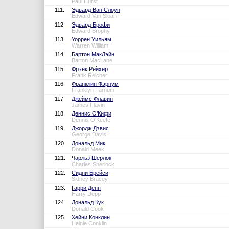
Paul Hurst
111.
Эдвард Ван Слоун
Edward Van Sloan
112.
Эдвард Брофи
Edward Brophy
113.
Уоррен Уильям
Warren William
114.
Бартон МакЛэйн
Barton MacLane
115.
Фрэнк Рейхер
Frank Reicher
116.
Франклин Фэрнум
Franklyn Farnum
117.
Джеймс Флавин
James Flavin
118.
Деннис О’Кифи
Dennis O'Keefe
119.
Джордж Дэвис
George Davis
120.
Дональд Мик
Donald Meek
121.
Чарльз Шерлок
Charles Sherlock
122.
Сидни Брейси
Sidney Bracey
123.
Гарри Депп
Harry Depp
124.
Дональд Кук
Donald Cook
125.
Хейни Конклин
Heinie Conklin