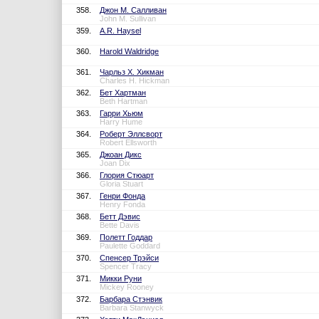
358.
Джон М. Салливан
John M. Sullivan
359.
A.R. Haysel
360.
Harold Waldridge
361.
Чарльз Х. Хикман
Charles H. Hickman
362.
Бет Хартман
Beth Hartman
363.
Гарри Хьюм
Harry Hume
364.
Роберт Эллсворт
Robert Ellsworth
365.
Джоан Дикс
Joan Dix
366.
Глория Стюарт
Gloria Stuart
367.
Генри Фонда
Henry Fonda
368.
Бетт Дэвис
Bette Davis
369.
Полетт Годдар
Paulette Goddard
370.
Спенсер Трэйси
Spencer Tracy
371.
Микки Руни
Mickey Rooney
372.
Барбара Стэнвик
Barbara Stanwyck