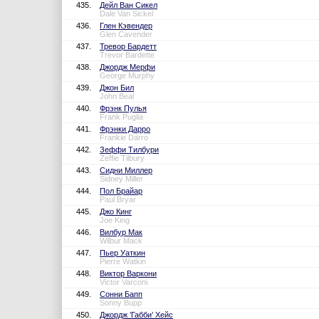
435.
Дейл Ван Сикел
Dale Van Sickel
436.
Глен Кэвендер
Glen Cavender
437.
Тревор Бардетт
Trevor Bardette
438.
Джордж Мерфи
George Murphy
439.
Джон Бил
John Beal
440.
Фрэнк Пулья
Frank Puglia
441.
Фрэнки Дарро
Frankie Darro
442.
Зеффи Тилбури
Zeffie Tilbury
443.
Сидни Миллер
Sidney Miller
444.
Пол Брайар
Paul Bryar
445.
Джо Кинг
Joe King
446.
Вилбур Мак
Wilbur Mack
447.
Пьер Уаткин
Pierre Watkin
448.
Виктор Варкони
Victor Varconi
449.
Сонни Бапп
Sonny Bupp
450.
Джордж ’Габби’ Хейс