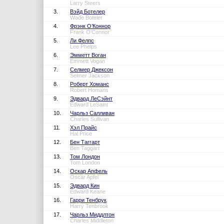
Larry Steers
3.
Вэйд Ботелер
Wade Boteler
4.
Фрэнк О’Коннор
Frank O'Connor
5.
Ли Фелпс
Lee Phelps
6.
Эмметт Воган
Emmett Vogan
7.
Селмер Джексон
Selmer Jackson
8.
Роберт Хоманс
Robert Homans
9.
Эдвард ЛеСэйнт
Edward LeSaint
10.
Чарльз Салливан
Charles Sullivan
11.
Хэл Прайс
Hal Price
12.
Бен Таггарт
Ben Taggart
13.
Том Лондон
Tom London
14.
Оскар Апфель
Oscar Apfel
15.
Эдвард Кин
Edward Keane
16.
Гарри Тенбрук
Harry Tenbrook
17.
Чарльз Миддлтон
Charles Middleton