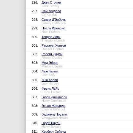
296.
Джек Стоуни
Jack Stoney
297.
Сай Кендалл
Cy Kendall
298.
Сидни Д’Элбрук
Sidney D'Albrook
299.
Ноэль Френсис
Noel Francis
300.
Теодор Лёрх
Theodore Lorch
301.
Расселл Хоптон
Russell Hopton
302.
Роберт Дадли
Robert Dudley
303.
Мод Эберн
Maude Eburne
304.
Лью Келли
Lew Kelly
305.
Лью Харви
Lew Harvey
306.
Фрэнк ЛаРу
Frank LaRue
307.
Гарри Данкинсон
Harry Dunkinson
308.
Этьен Жирардо
Etienne Girardot
309.
Веджвуд Ноуэлл
Wedgwood Nowell
310.
Гарри Бауэн
Harry Bowen
311.
Херберт Хейвуд