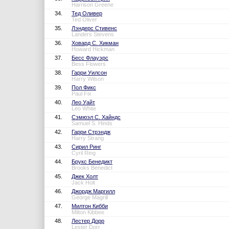
Harrison Greene
34.
Тед Оливер
Ted Oliver
35.
Лэндерс Стивенс
Landers Stevens
36.
Ховард С. Хикман
Howard Hickman
37.
Бесс Флауэрс
Bess Flowers
38.
Гарри Уилсон
Harry Wilson
39.
Пол Фикс
Paul Fix
40.
Лео Уайт
Leo White
41.
Сэмюэл С. Хайндс
Samuel S. Hinds
42.
Гарри Стрэндж
Harry Strang
43.
Сирил Ринг
Cyril Ring
44.
Брукс Бенедикт
Brooks Benedict
45.
Джек Холт
Jack Holt
46.
Джордж Маргилл
George Magrill
47.
Милтон Кибби
Milton Kibbee
48.
Лестер Дорр
Lester Dorr