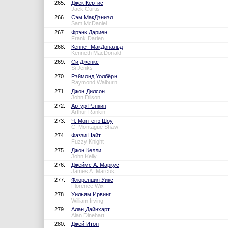
265.
Джек Кертис
Jack Curtis
266.
Сэм МакДэниэл
Sam McDaniel
267.
Фрэнк Дариен
Frank Darien
268.
Кеннет МакДональд
Kenneth MacDonald
269.
Си Дженкс
Si Jenks
270.
Рэймонд Уолбёрн
Raymond Walburn
271.
Джон Дилсон
John Dilson
272.
Артур Рэнкин
Arthur Rankin
273.
Ч. Монтегю Шоу
C. Montague Shaw
274.
Фаззи Найт
Fuzzy Knight
275.
Джон Келли
John Kelly
276.
Джеймс А. Маркус
James A. Marcus
277.
Флоренция Уикс
Florence Wix
278.
Уильям Ирвинг
William Irving
279.
Алан Дайнхарт
Alan Dinehart
280.
Джей Итон