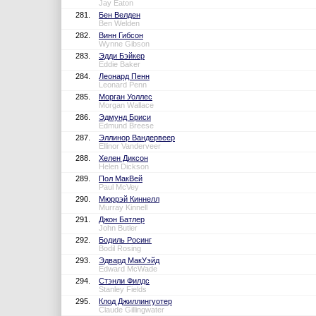
Jay Eaton
281.
Бен Велден
Ben Welden
282.
Винн Гибсон
Wynne Gibson
283.
Эдди Бэйкер
Eddie Baker
284.
Леонард Пенн
Leonard Penn
285.
Морган Уоллес
Morgan Wallace
286.
Эдмунд Бриси
Edmund Breese
287.
Эллинор Вандервеер
Ellinor Vanderveer
288.
Хелен Диксон
Helen Dickson
289.
Пол МакВей
Paul McVey
290.
Мюррэй Киннелл
Murray Kinnell
291.
Джон Батлер
John Butler
292.
Бодиль Росинг
Bodil Rosing
293.
Эдвард МакУэйд
Edward McWade
294.
Стэнли Филдс
Stanley Fields
295.
Клод Джиллингуотер
Claude Gillingwater