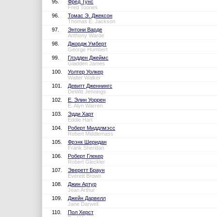
95.
Фред Тунс
Fred Toones
96.
Томас Э. Джексон
Thomas E. Jackson
97.
Энтони Варде
Anthony Warde
98.
Джордж Умберт
George Humbert
99.
Глэдден Джеймс
Gladden James
100.
Уолтер Уолкер
Walter Walker
101.
Девитт Дженнингс
DeWitt Jennings
102.
Е. Элин Уоррен
E. Alyn Warren
103.
Эдди Харт
Eddie Hart
104.
Роберт Миддлмэсс
Robert Middlemass
105.
Фрэнк Шеридан
Frank Sheridan
106.
Роберт Глекер
Robert Gleckler
107.
Эверетт Браун
Everett Brown
108.
Джин Артур
Jean Arthur
109.
Джейн Дарвелл
Jane Darwell
110.
Пол Херст