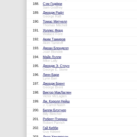
188.
Сэм Годфри
Sam Godfrey
189.
Джордж Рафт
George Raft
190.
Томас Митчелл
Thomas Mitchell
191.
Уоллес Форд
Wallace Ford
192.
Аким Тамиров
Akim Tamiroff
193.
Джоан Блонделл
Joan Blondell
194.
Майк Лэлли
Mike Lally
195.
Джордж Э. Стоун
George E. Stone
196.
Линн Бари
Lynn Bari
197.
Джордж Брент
George Brent
198.
Виктор МакЛаглен
Victor McLaglen
199.
Дж. Кэролл Нейш
J. Carrol Naish
200.
Билли Блэтчер
Billy Bletcher
201.
Роберт Пэрриш
Robert Parrish
202.
Гай Кибби
Guy Kibbee
203.
Делл Хендерсон