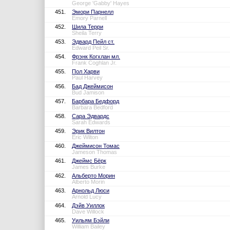
George 'Gabby' Hayes
451.
Эмори Парнелл
Emory Parnell
452.
Шила Терри
Sheila Terry
453.
Эдвард Пейл ст.
Edward Peil Sr.
454.
Фрэнк Когхлан мл.
Frank Coghlan Jr.
455.
Пол Харви
Paul Harvey
456.
Бад Джеймисон
Bud Jamison
457.
Барбара Бедфорд
Barbara Bedford
458.
Сара Эдвардс
Sarah Edwards
459.
Эрик Вилтон
Eric Wilton
460.
Джеймисон Томас
Jameson Thomas
461.
Джеймс Бёрк
James Burke
462.
Альберто Морин
Alberto Morin
463.
Арнольд Люси
Arnold Lucy
464.
Дэйв Уиллок
Dave Willock
465.
Уильям Бэйли
William Bailey