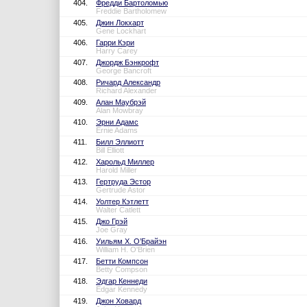
404.
Фредди Бартоломью
Freddie Bartholomew
405.
Джин Локхарт
Gene Lockhart
406.
Гарри Кэри
Harry Carey
407.
Джордж Бэнкрофт
George Bancroft
408.
Ричард Александр
Richard Alexander
409.
Алан Маубрэй
Alan Mowbray
410.
Эрни Адамс
Ernie Adams
411.
Билл Эллиотт
Bill Elliott
412.
Харольд Миллер
Harold Miller
413.
Гертруда Эстор
Gertrude Astor
414.
Уолтер Кэтлетт
Walter Catlett
415.
Джо Грэй
Joe Gray
416.
Уильям Х. О’Брайэн
William H. O'Brien
417.
Бетти Компсон
Betty Compson
418.
Эдгар Кеннеди
Edgar Kennedy
419.
Джон Ховард