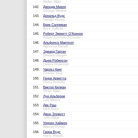
Walter Miller
142.
Джордж Микер
George Meeker
143.
Дональд Вудс
Donald Woods
144.
Брик Салливан
Brick Sullivan
145.
Роберт Эмметт О’Коннор
Robert Emmett O'Connor
146.
Альфонсе Мартелл
Alphonse Martell
147.
Эдвард Гарган
Edward Gargan
148.
Дьюи Робинсон
Dewey Robinson
149.
Чарльз Кинг
Charles King
150.
Генри Арметта
Henry Armetta
151.
Виктор Килиан
Victor Kilian
152.
Луи Альберни
Luis Alberni
153.
Дик Раш
Dick Rush
154.
Джон Эллиотт
John Elliott
155.
Уоррен Хаймер
Warren Hymer
156.
Гарри Вудс
Harry Woods