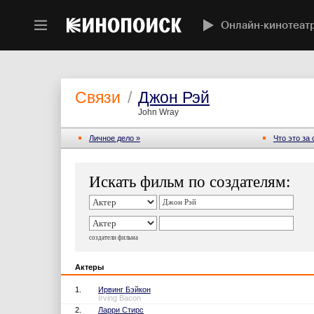
Онлайн-кинотеат
Связи
/
Джон Рэй
John Wray
Личное дело »
Что это за
Искать фильм по создателям:
создатели фильма
Актеры
1.
Ирвинг Бэйкон
Irving Bacon
2.
Ларри Стирс