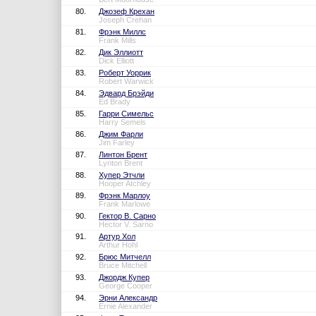
80.
Джозеф Крехан
Joseph Crehan
81.
Фрэнк Миллс
Frank Mills
82.
Дик Эллиотт
Dick Elliott
83.
Роберт Уоррик
Robert Warwick
84.
Эдвард Брэйди
Ed Brady
85.
Гарри Симельс
Harry Semels
86.
Джим Фарли
Jim Farley
87.
Линтон Брент
Lynton Brent
88.
Хупер Этчли
Hooper Atchley
89.
Фрэнк Марлоу
Frank Marlowe
90.
Гектор В. Сарно
Hector V. Sarno
91.
Артур Хол
Arthur Hohl
92.
Брюс Митчелл
Bruce Mitchell
93.
Джордж Купер
George Cooper
94.
Эрни Александр
Ernie Alexander