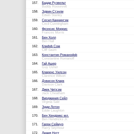
157.
Бадди Рузвельт
Buddy Roosevelt
158.
Эдвин Стэнли
Edwin Stanley
159.
Сесил Каннингэм
Cecil Cunningham
160.
Фрэнсис Моррис
Frances Morris
161.
Бен Холл
Ben Hall
162.
Клифф Сом
Cliff Saum
163.
Константин Романофф
Constantine Romanoff
164.
Гай Ашер
Guy Usher
165.
Кларенс Уилсон
Clarence Wilson
166.
Дэвисон Кларк
Davison Clark
167.
Джек Читхэм
Jack Cheatham
168.
Вирджиния Сейл
Virginia Sale
169.
Эдди Лотон
Eddie Laughton
170.
Бен Хендрикс мл.
Ben Hendricks Jr.
171.
Гарри Сеймур
Harry Seymour
172.
Лидия Нотт