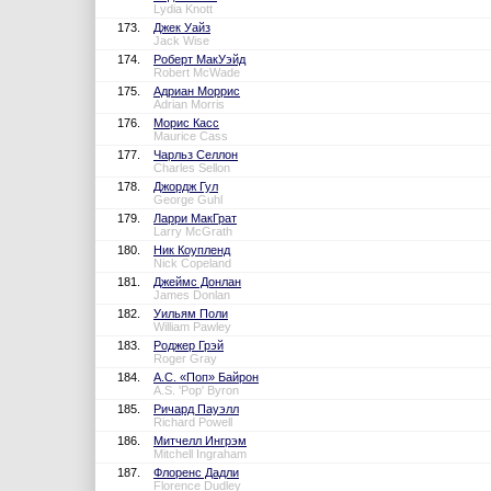
Lydia Knott
173.
Джек Уайз
Jack Wise
174.
Роберт МакУэйд
Robert McWade
175.
Адриан Моррис
Adrian Morris
176.
Морис Касс
Maurice Cass
177.
Чарльз Селлон
Charles Sellon
178.
Джордж Гул
George Guhl
179.
Ларри МакГрат
Larry McGrath
180.
Ник Коупленд
Nick Copeland
181.
Джеймс Донлан
James Donlan
182.
Уильям Поли
William Pawley
183.
Роджер Грэй
Roger Gray
184.
А.С. «Поп» Байрон
A.S. 'Pop' Byron
185.
Ричард Пауэлл
Richard Powell
186.
Митчелл Ингрэм
Mitchell Ingraham
187.
Флоренс Дадли
Florence Dudley