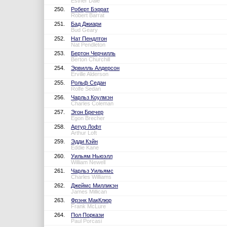
Esther Dale
250.
Роберт Бэррат
Robert Barrat
251.
Бад Джиари
Bud Geary
252.
Нат Пендлтон
Nat Pendleton
253.
Бертон Черчилль
Berton Churchill
254.
Эрвилль Алдерсон
Erville Alderson
255.
Рольф Седан
Rolfe Sedan
256.
Чарльз Коулмэн
Charles Coleman
257.
Эгон Бречер
Egon Brecher
258.
Артур Лофт
Arthur Loft
259.
Эдди Кэйн
Eddie Kane
260.
Уильям Ньюэлл
William Newell
261.
Чарльз Уильямс
Charles Williams
262.
Джеймс Милликэн
James Millican
263.
Фрэнк МакКлюр
Frank McLure
264.
Пол Поркази
Paul Porcasi