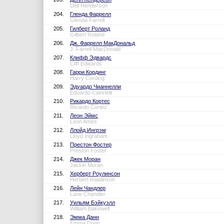
Dell Henderson
204.
Гленда Фаррелл
Glenda Farrell
205.
Гилберт Роланд
Gilbert Roland
206.
Дж. Фаррелл МакДональд
J. Farrell MacDonald
207.
Клифф Эдвардс
Cliff Edwards
208.
Гарри Кординг
Harry Cording
209.
Эдуардо Чианнелли
Eduardo Ciannelli
210.
Рикардо Кортес
Ricardo Cortez
211.
Леон Эймс
Leon Ames
212.
Ллойд Ингрэм
Lloyd Ingraham
213.
Престон Фостер
Preston Foster
214.
Джек Моран
Jackie Moran
215.
Херберт Роулинсон
Herbert Rawlinson
216.
Лейн Чандлер
Lane Chandler
217.
Уильям Бэйкуэлл
William Bakewell
218.
Эмма Данн
Emma Dunn