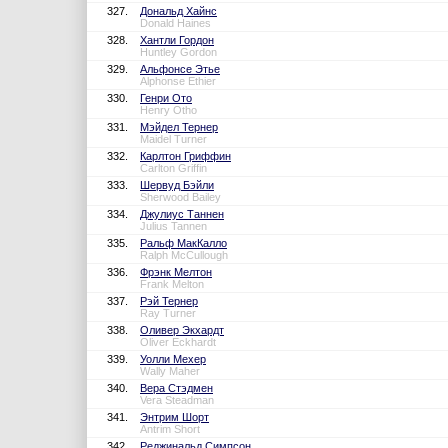
327.
Дональд Хайнс
Donald Haines
328.
Хантли Гордон
Huntley Gordon
329.
Альфонсе Этье
Alphonse Ethier
330.
Генри Ото
Henry Otho
331.
Мэйдел Тернер
Maidel Turner
332.
Карлтон Гриффин
Carlton Griffin
333.
Шервуд Бэйли
Sherwood Bailey
334.
Джулиус Таннен
Julius Tannen
335.
Ральф МакКалло
Ralph McCullough
336.
Фрэнк Мелтон
Frank Melton
337.
Рэй Тернер
Ray Turner
338.
Оливер Экхардт
Oliver Eckhardt
339.
Уолли Мехер
Wally Maher
340.
Вера Стэдмен
Vera Steadman
341.
Энтрим Шорт
Antrim Short
342.
Реджинальд Симпсон