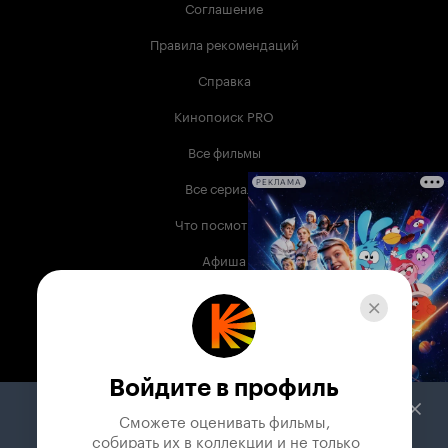
Соглашение
Правила рекомендаций
Справка
Кинопоиск PRO
Все фильмы
Все сериалы
РЕКЛАМА
Что посмотреть
Афиша
Музыка
Телепрограмма
Книги
Войдите в профиль
Служба поддержки
Сможете оценивать фильмы,

 собирать их в коллекции и не только