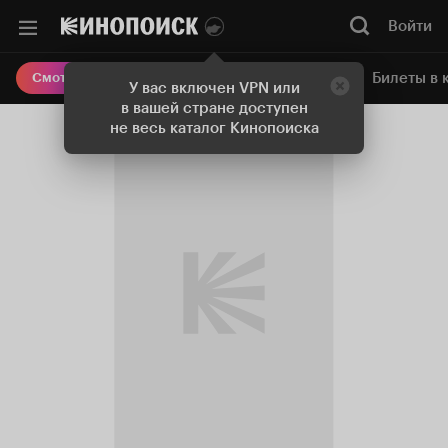
Войти
Онлайн-кинотеатр
Билеты в 
Смотреть кино
У вас включен VPN или
в вашей стране доступен
не весь каталог Кинопоиска