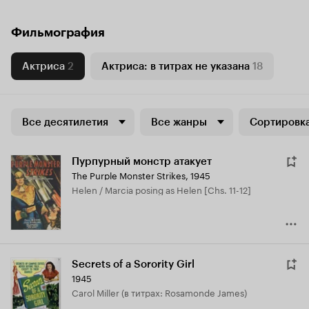
Фильмография
Актриса
2
Актриса: в титрах не указана
18
Все десятилетия
Все жанры
Сортировка
Пурпурный монстр атакует
The Purple Monster Strikes
,
1945
Helen / Marcia posing as Helen [Chs. 11-12]
Secrets of a Sorority Girl
1945
Carol Miller (в титрах: Rosamonde James)