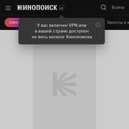
Войти
Онлайн-кинотеатр
Билеты в 
Смотреть кино
У вас включен VPN или
в вашей стране доступен
не весь каталог Кинопоиска