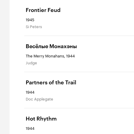
Frontier Feud
1945
Si Peters
Весёлые Монахэны
The Merry Monahans, 1944
Judge
Partners of the Trail
1944
Doc Applegate
Hot Rhythm
1944