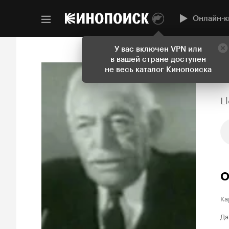
Онлайн-к
У вас включен VPN или
в вашей стране доступен
не весь каталог Кинопоиска
L
О
Ка
Да