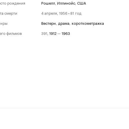
сто рождения
Рошелл
,
Иллинойс
,
США
та смерти
4 апреля, 1956 • 81 год
анры
вестерн
,
драма
,
короткометражка
его фильмов
391
,
1912
—
1963