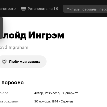
инотеатр
Установить на ТВ
Ллойд Ингрэм
loyd Ingraham
Любимая звезда
 персоне
рьера
Актер
,
Режиссер
,
Сценарист
та рождения
30 ноября
,
1874
•
Стрелец