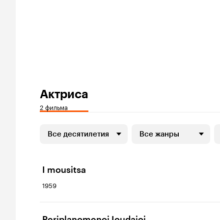
Актриса
2 фильма
Все десятилетия
Все жанры
I mousitsa
1959
Periplanomenoi Ioudaioi