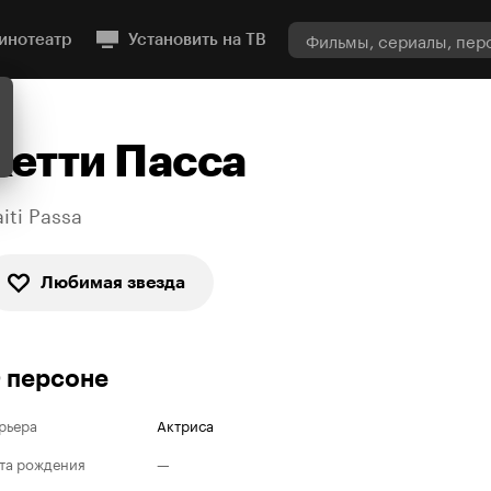
инотеатр
Установить на ТВ
Кетти Пасса
iti Passa
Любимая звезда
 персоне
рьера
Актриса
та рождения
—