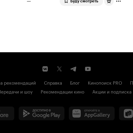
—
Буду смотреть
а рекомендаций
Справка
Блог
Кинопоиск PRO
П
Передачи и шоу
Рекомендации кино
Акции и подписка