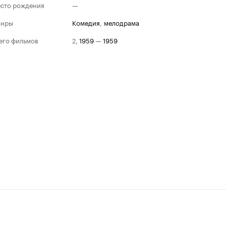
сто рождения
—
анры
комедия
,
мелодрама
его фильмов
2
,
1959
—
1959