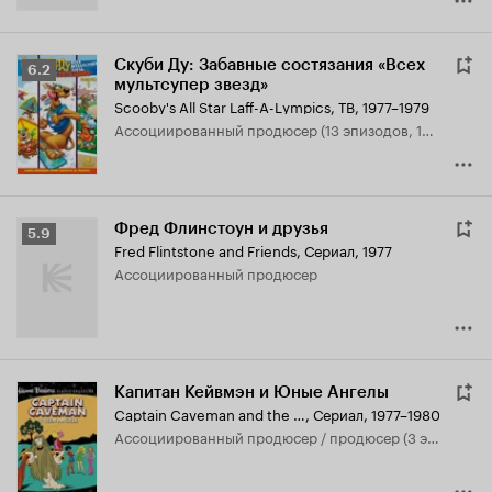
Скуби Ду: Забавные состязания «Всех
Рейтинг
6.2
мультсупер звезд»
Кинопоиска
Scooby's All Star Laff-A-Lympics
,
ТВ, 1977–1979
6.2
ассоциированный продюсер (13 эпизодов, 1977)
Фред Флинстоун и друзья
Рейтинг
5.9
Fred Flintstone and Friends
,
Сериал, 1977
Кинопоиска
ассоциированный продюсер
5.9
Капитан Кейвмэн и Юные Ангелы
Captain Caveman and the Teen Angels
,
Сериал, 1977–1980
ассоциированный продюсер / продюсер (3 эпизода, 1977-1980)