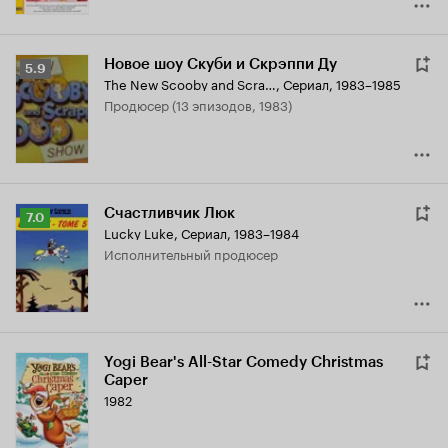
Новое шоу Скуби и Скрэппи Ду
Рейтинг
5.9
The New Scooby and Scrappy-Doo Show
,
Сериал, 1983–1985
Кинопоиска
продюсер (13 эпизодов, 1983)
5.9
Счастливчик Люк
Рейтинг
7.0
Lucky Luke
,
Сериал, 1983–1984
Кинопоиска
исполнительный продюсер
7.0
Yogi Bear's All-Star Comedy Christmas
Caper
1982