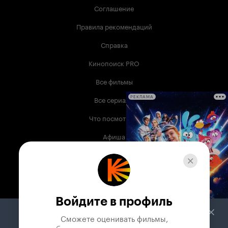
Соглашение
Правила рекомендаций
Справка
Кинопоиск PRO
Все фильмы
Все сериалы
РЕКЛАМА
Что посмотреть
Афиша
Музыка
Телепрограмма
Книги
Войдите в профиль
Служба поддержки
Сможете оценивать фильмы,
