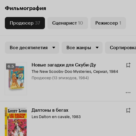
Фильмография
Продюсер
37
Сценарист
10
Режиссер
1
Все десятилетия
Все жанры
Сортировка
Новые загадки для Скуби-Ду
Рейтинг
6.5
The New Scooby-Doo Mysteries
,
Сериал, 1984
Кинопоиска
продюсер (13 эпизодов, 1984)
6.5
Далтоны в бегах
Les Dalton en cavale
,
1983