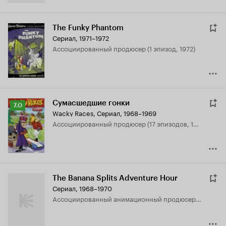
The Funky Phantom
Сериал, 1971–1972
ассоциированный продюсер (1 эпизод, 1972)
Сумасшедшие гонки
Рейтинг
7.0
Wacky Races
,
Сериал, 1968–1969
Кинопоиска
ассоциированный продюсер (17 эпизодов, 1968-1969)
7.0
The Banana Splits Adventure Hour
Сериал, 1968–1970
ассоциированный анимационный продюсер (9 эпизодов, 1968-1970)