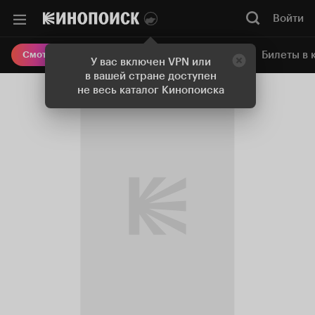
Войти
Онлайн-кинотеатр
Билеты в 
Смотреть кино
У вас включен VPN или
в вашей стране доступен
не весь каталог Кинопоиска