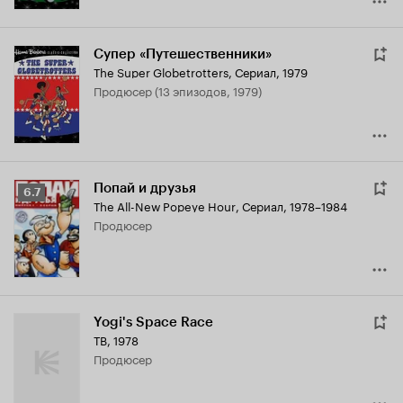
Супер «Путешественники»
The Super Globetrotters
,
Сериал, 1979
продюсер (13 эпизодов, 1979)
Попай и друзья
Рейтинг
6.7
The All-New Popeye Hour
,
Сериал, 1978–1984
Кинопоиска
продюсер
6.7
Yogi's Space Race
ТВ, 1978
продюсер