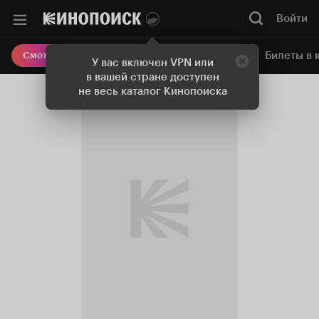
Войти
Онлайн-кинотеатр
Билеты в 
Смотреть кино
У вас включен VPN или
в вашей стране доступен
не весь каталог Кинопоиска