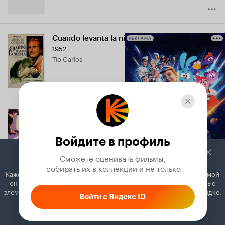
Cuando levanta la niebla
РЕКЛАМА
1952
Tío Carlos
Yo soy Mexicano de acá de este lado
1952
Don Roque Posadas
Войдите в профиль
Сможете оценивать фильмы,

 собирать их в коллекции и не только
Кажется, вы используете блокировщик рекламы. Вместе с рекламой
он может отключать постеры, папки с фильмами и другие важные
Моя жена и другие
элементы. Добавьте Кинопоиск в исключения, и всё будет в порядке.
Войти с Яндекс ID
Mi esposa y la otra
,
1952
Hermenegildo Martínez - padre de Cristina
Как это сделать