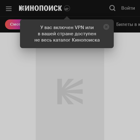
Войти
Онлайн-кинотеатр
Билеты в 
Смотреть кино
У вас включен VPN или
в вашей стране доступен
не весь каталог Кинопоиска