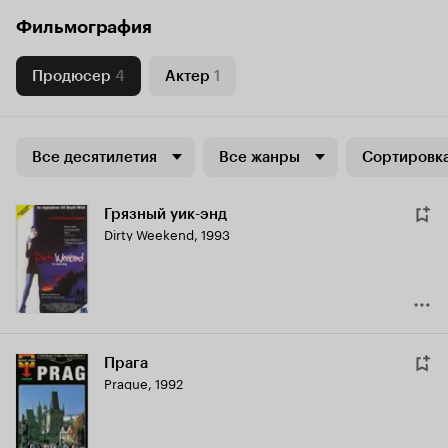
Фильмография
Продюсер
4
Актер
1
Все десятилетия
Все жанры
Сортировка
Грязный уик-энд
Dirty Weekend
,
1993
Прага
Prague
,
1992