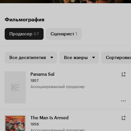
Фильмография
Продюсер
67
Сценарист
1
Все десятилетия
Все жанры
Сортировка
Panama Sal
1957
ассоциированный продюсер
The Man Is Armed
1956
ассоциированный продюсер