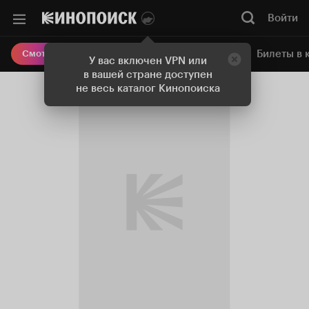
Войти
Онлайн-кинотеатр
Билеты в 
Смотреть кино
У вас включен VPN или
в вашей стране доступен
не весь каталог Кинопоиска