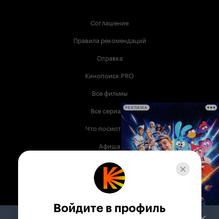
Соглашение
Правила рекомендаций
Справка
Кинопоиск PRO
Все фильмы
Все сериалы
РЕКЛАМА
Что посмотреть
Афиша
Музыка
Телепрограмма
Книги
Войдите в профиль
Служба поддержки