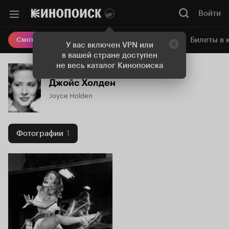
Войти
Онлайн-кинотеатр
Билеты в 
Смотреть кино
У вас включен VPN или
в вашей стране доступен
не весь каталог Кинопоиска
Джойс Холден
Joyce Holden
Фотографии
1