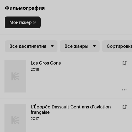
Фильмография
Монтажер
9
Все десятилетия
Все жанры
Сортировка
Les Gros Cons
2018
L'Épopée Dassault Cent ans d'aviation
française
2017