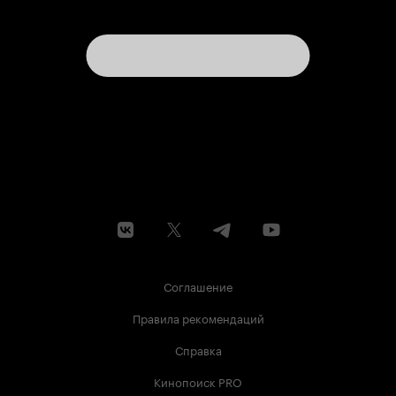
Соглашение
Правила рекомендаций
Справка
Кинопоиск PRO