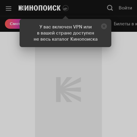
Войти
Онлайн-кинотеатр
Билеты в 
Смотреть кино
У вас включен VPN или
в вашей стране доступен
не весь каталог Кинопоиска