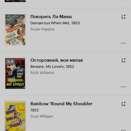
Покорить Ла-Манш
Dangerous When Wet
,
1953
Suzie Higgins
Осторожней, моя милая
Рейтинг
5.9
Beware, My Lovely
,
1952
Кинопоиска
Ruth Williams
5.9
Rainbow 'Round My Shoulder
1952
Suzy Milligan