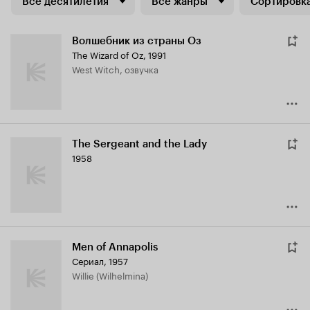
Все десятилетия
Все жанры
Сортировка
Волшебник из страны Оз
The Wizard of Oz
,
1991
West Witch, озвучка
The Sergeant and the Lady
1958
Men of Annapolis
Сериал, 1957
Willie (Wilhelmina)