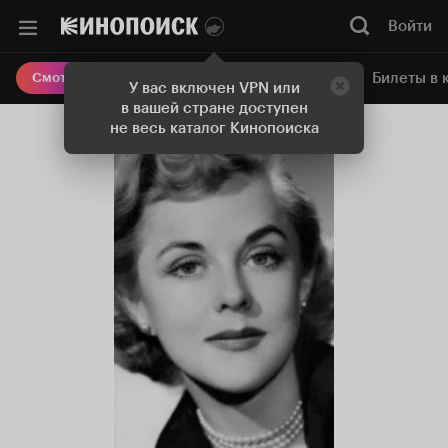
Войти
Онлайн-кинотеатр
Билеты в 
Смотреть кино
У вас включен VPN или
в вашей стране доступен
не весь каталог Кинопоиска