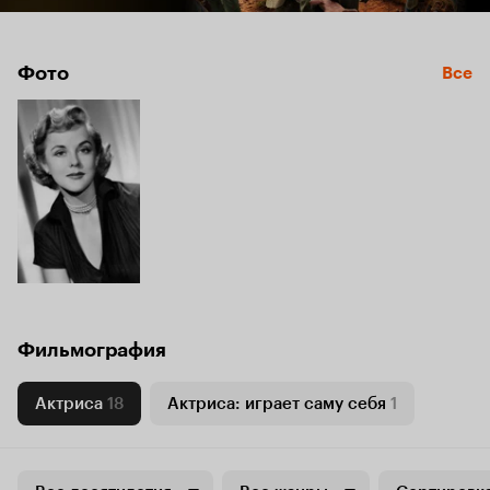
Фото
Все
Фильмография
Актриса
18
Актриса: играет саму себя
1