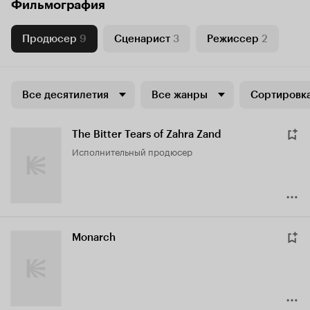
Фильмография
Продюсер
9
Сценарист
3
Режиссер
2
Все десятилетия
Все жанры
Сортировка
The Bitter Tears of Zahra Zand
исполнительный продюсер
Monarch