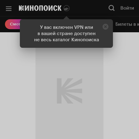
Войти
Онлайн-кинотеатр
Билеты в 
Смотреть кино
У вас включен VPN или
в вашей стране доступен
не весь каталог Кинопоиска