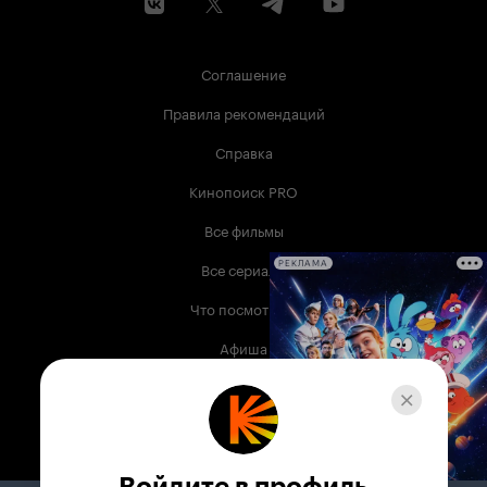
Соглашение
Правила рекомендаций
Справка
Кинопоиск PRO
Все фильмы
Все сериалы
РЕКЛАМА
Что посмотреть
Афиша
Музыка
Телепрограмма
Книги
Войдите в профиль