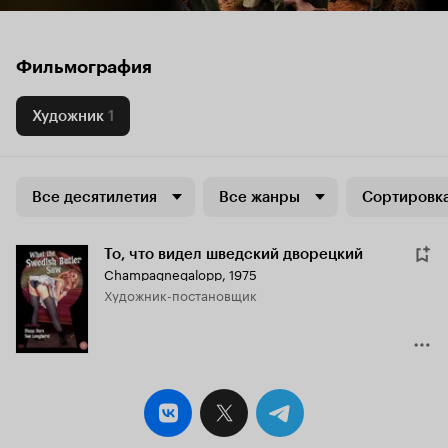
Фильмография
Художник
1
Все десятилетия
Все жанры
Сортировка
То, что видел шведский дворецкий
Champagnegalopp
,
1975
Художник-постановщик