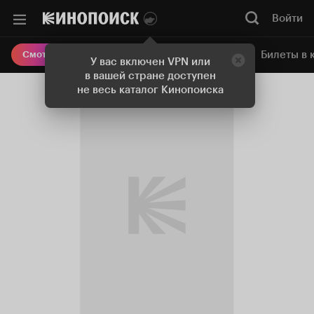
Войти
Онлайн-кинотеатр
Билеты в 
Смотреть кино
У вас включен VPN или
в вашей стране доступен
не весь каталог Кинопоиска