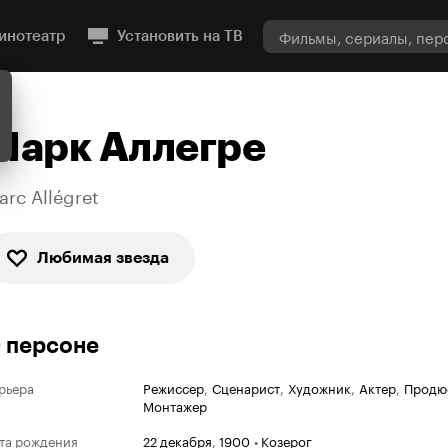
инотеатр
Установить на ТВ
Марк Аллегре
arc Allégret
Любимая звезда
 персоне
Венецианский кинофес
рьера
Режиссер
,
Сценарист
,
Художник
,
Актер
,
Продю
Монтажер
Номинации
Золотой лев
та рождения
22 декабря
,
1900
•
Козерог
1951