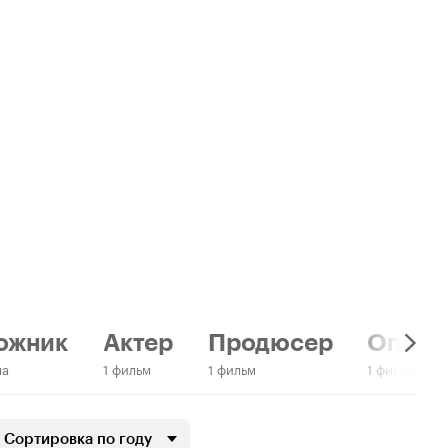
ожник
Актер
Продюсер
Опера
ма
1 фильм
1 фильм
1 фильм
Сортировка по году