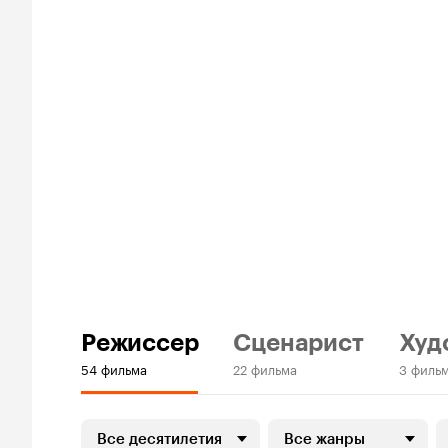
Режиссер
Сценарист
Худ
54 фильма
22 фильма
3 филь
Все десятилетия
Все жанры