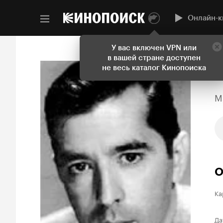
Онлайн-к
У вас включен VPN или
в вашей стране доступен
не весь каталог Кинопоиска
M
О
Ка
Да