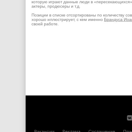
которую играют данные люди в «пересекающихся
актеры, продюсеры и т.д.
Позиции в списке отсортированы по количеству со
хорошо иллюстрирует, с кем именно
Брандуса Иоа
своей работе.
Вакансии
Реклама
Соглашение
Пра