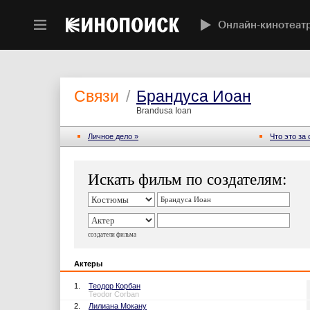
Онлайн-кинотеат
Связи
/
Брандуса Иоан
Brandusa Ioan
Личное дело »
Что это за
Искать фильм по создателям:
создатели фильма
Актеры
1.
Теодор Корбан
Teodor Corban
2.
Лилиана Мокану