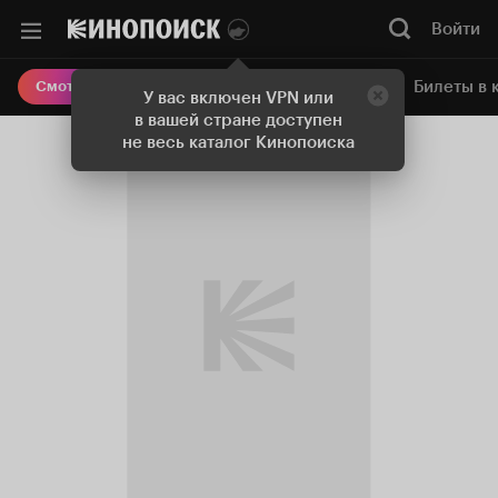
Войти
Онлайн-кинотеатр
Билеты в 
Смотреть кино
У вас включен VPN или
в вашей стране доступен
не весь каталог Кинопоиска