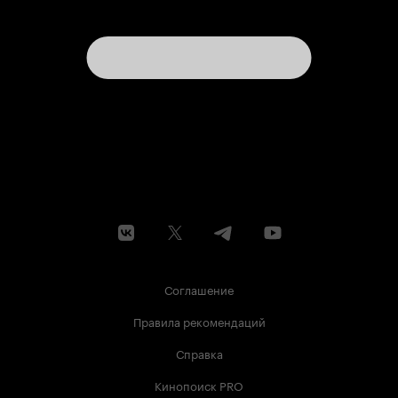
Соглашение
Правила рекомендаций
Справка
Кинопоиск PRO