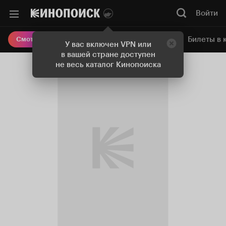
Войти
Онлайн-кинотеатр
Билеты в 
Смотреть кино
У вас включен VPN или
в вашей стране доступен
не весь каталог Кинопоиска