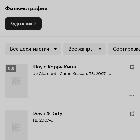
Фильмография
Художник
2
Все десятилетия
Все жанры
Сортировка
Шоу с Кэрри Киган
Рейтинг
6.8
Up Close with Carrie Keagan
,
ТВ, 2007–...
Кинопоиска
6.8
Down & Dirty
ТВ, 2007–...