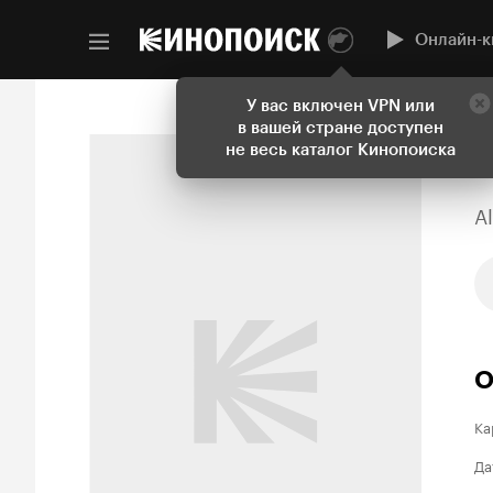
Онлайн-к
У вас включен VPN или
в вашей стране доступен
не весь каталог Кинопоиска
A
О
Ка
Да