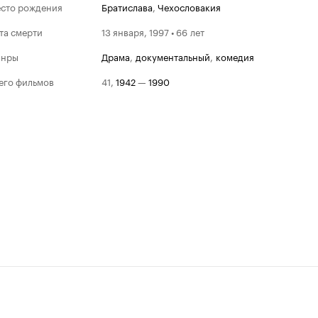
сто рождения
Братислава
,
Чехословакия
та смерти
13 января, 1997 • 66 лет
анры
драма
,
документальный
,
комедия
его фильмов
41
,
1942
—
1990