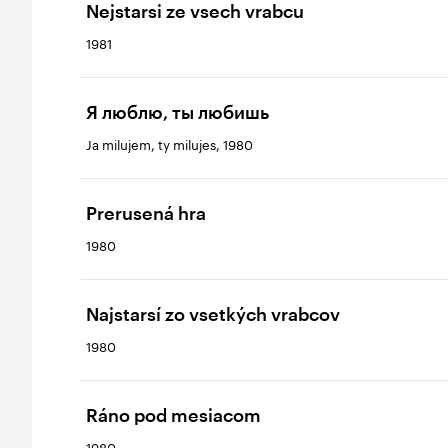
Nejstarsi ze vsech vrabcu
1981
Я люблю, ты любишь
Ja milujem, ty milujes, 1980
Prerusená hra
1980
Najstarsí zo vsetkých vrabcov
1980
Ráno pod mesiacom
1980