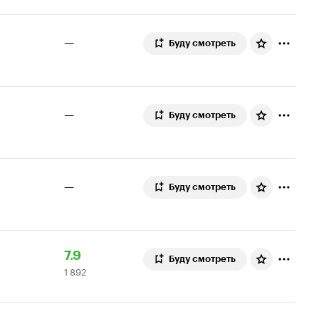
—
Буду смотреть
—
Буду смотреть
—
Буду смотреть
Рейтинг
1
7.9
Буду смотреть
1 892
Кинопоиска
892
7.9
оценки