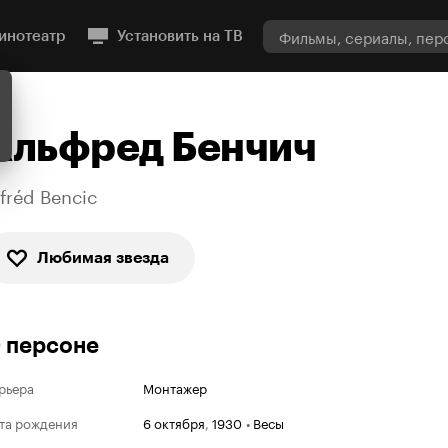
инотеатр
Установить на ТВ
Альфред Бенчич
lfréd Bencic
Любимая звезда
 персоне
рьера
Монтажер
та рождения
6 октября
,
1930
•
Весы