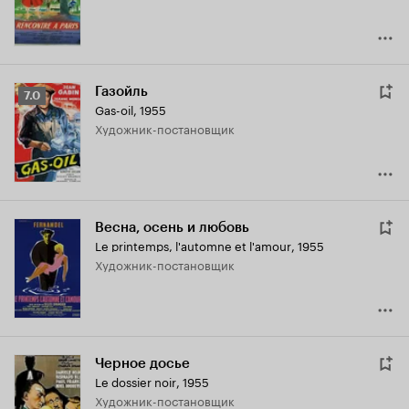
Газойль
Рейтинг
7.0
Gas-oil
,
1955
Кинопоиска
Художник-постановщик
7.0
Весна, осень и любовь
Le printemps, l'automne et l'amour
,
1955
Художник-постановщик
Черное досье
Le dossier noir
,
1955
Художник-постановщик