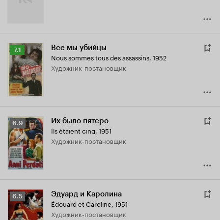
Все мы убийцы
Рейтинг
7.1
Nous sommes tous des assassins
,
1952
Кинопоиска
Художник-постановщик
7.1
Их было пятеро
Рейтинг
6.9
Ils étaient cinq
,
1951
Кинопоиска
Художник-постановщик
6.9
Эдуард и Каролина
Рейтинг
6.5
Édouard et Caroline
,
1951
Кинопоиска
Художник-постановщик
6.5