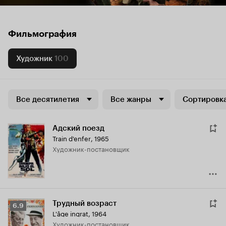
Фильмография
Художник
100
Все десятилетия
Все жанры
Сортировка
Адский поезд
Train d'enfer
,
1965
Художник-постановщик
Трудный возраст
Рейтинг
6.9
L'âge ingrat
,
1964
Кинопоиска
Художник-постановщик
6.9