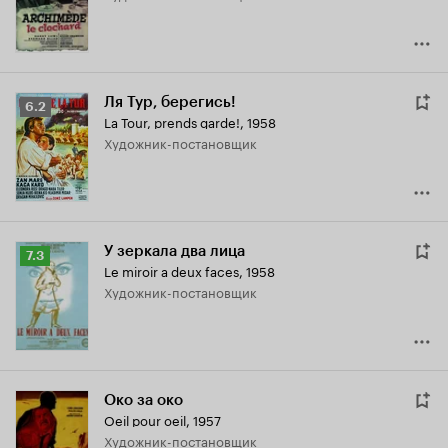
Ля Тур, берегись!
Рейтинг
6.2
La Tour, prends garde!
,
1958
Кинопоиска
Художник-постановщик
6.2
У зеркала два лица
Рейтинг
7.3
Le miroir a deux faces
,
1958
Кинопоиска
Художник-постановщик
7.3
Око за око
Oeil pour oeil
,
1957
Художник-постановщик