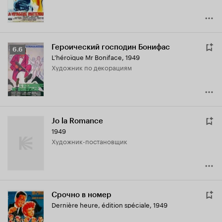
Героический господин Бонифас
Рейтинг
6.6
L'héroïque Mr Boniface
,
1949
Кинопоиска
Художник по декорациям
6.6
Jo la Romance
1949
Художник-постановщик
Срочно в номер
Dernière heure, édition spéciale
,
1949