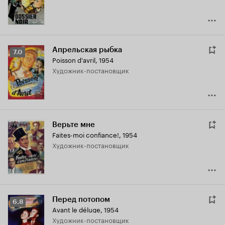
Апрельская рыбка
Рейтинг
7.0
Poisson d'avril
,
1954
Кинопоиска
Художник-постановщик
7.0
Верьте мне
Faites-moi confiance!
,
1954
Художник-постановщик
Перед потопом
Рейтинг
6.8
Avant le déluge
,
1954
Кинопоиска
Художник-постановщик
6.8