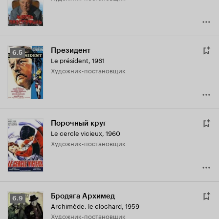
Президент
Рейтинг
6.5
Le président
,
1961
Кинопоиска
Художник-постановщик
6.5
Порочный круг
Le cercle vicieux
,
1960
Художник-постановщик
Бродяга Архимед
Рейтинг
6.9
Archimède, le clochard
,
1959
Кинопоиска
Художник-постановщик
6.9