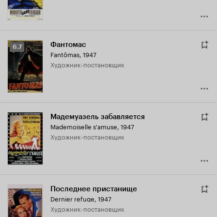
Фантомас
Рейтинг
6.7
Fantômas
,
1947
Кинопоиска
Художник-постановщик
6.7
Мадемуазель забавляется
Mademoiselle s'amuse
,
1947
Художник-постановщик
Последнее пристанище
Dernier refuge
,
1947
Художник-постановщик