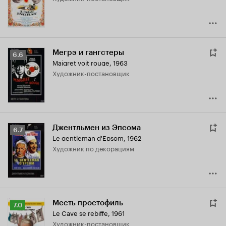
Мегрэ и гангстеры
Рейтинг
6.6
Maigret voit rouge
,
1963
Кинопоиска
Художник-постановщик
6.6
Джентльмен из Эпсома
Рейтинг
6.7
Le gentleman d'Epsom
,
1962
Кинопоиска
Художник по декорациям
6.7
Месть простофиль
Рейтинг
7.0
Le Cave se rebiffe
,
1961
Кинопоиска
Художник-постановщик
7.0