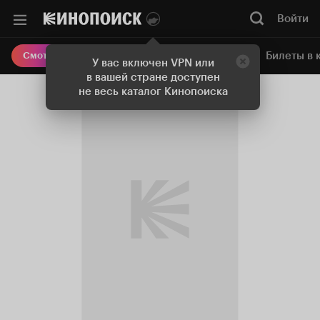
Войти
Онлайн-кинотеатр
Билеты в 
Смотреть кино
У вас включен VPN или
в вашей стране доступен
не весь каталог Кинопоиска