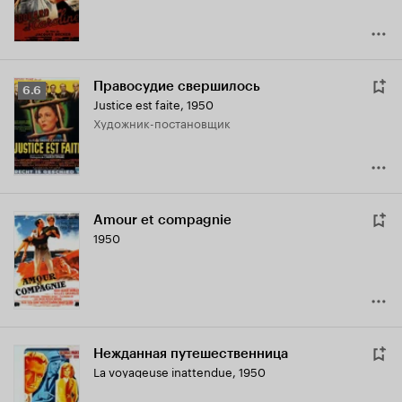
Правосудие свершилось
Рейтинг
6.6
Justice est faite
,
1950
Кинопоиска
Художник-постановщик
6.6
Amour et compagnie
1950
Нежданная путешественница
La voyageuse inattendue
,
1950