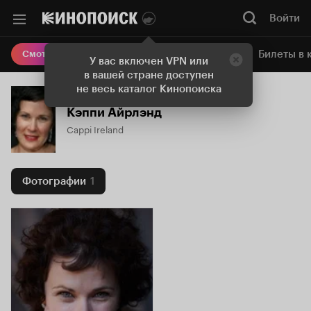
Войти
Онлайн-кинотеатр
Билеты в 
Смотреть кино
У вас включен VPN или
в вашей стране доступен
не весь каталог Кинопоиска
Кэппи Айрлэнд
Cappi Ireland
Фотографии
1