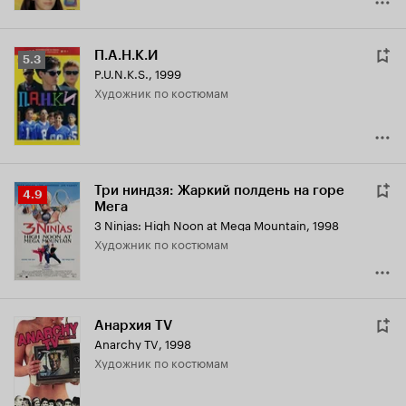
П.А.Н.К.И
Рейтинг
5.3
P.U.N.K.S.
,
1999
Кинопоиска
Художник по костюмам
5.3
Три ниндзя: Жаркий полдень на горе
Рейтинг
4.9
Мега
Кинопоиска
3 Ninjas: High Noon at Mega Mountain
,
1998
4.9
Художник по костюмам
Анархия TV
Anarchy TV
,
1998
Художник по костюмам