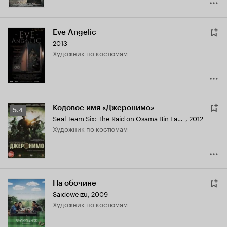
Eve Angelic
2013
Художник по костюмам
Кодовое имя «Джеронимо»
Рейтинг
5.4
Seal Team Six: The Raid on Osama Bin Laden
,
2012
Кинопоиска
Художник по костюмам
5.4
На обочине
Saidoweizu
,
2009
Художник по костюмам