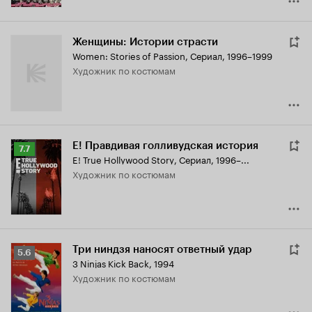
Женщины: Истории страсти
Women: Stories of Passion
,
Сериал, 1996–1999
Художник по костюмам
E! Правдивая голливудская история
Рейтинг
7.7
E! True Hollywood Story
,
Сериал, 1996–...
Кинопоиска
Художник по костюмам
7.7
Три ниндзя наносят ответный удар
Рейтинг
5.6
3 Ninjas Kick Back
,
1994
Кинопоиска
Художник по костюмам
5.6