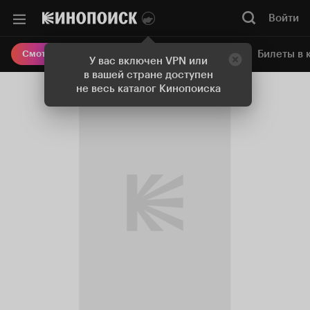
Войти
Онлайн-кинотеатр
Билеты в 
Смотреть кино
У вас включен VPN или
в вашей стране доступен
не весь каталог Кинопоиска