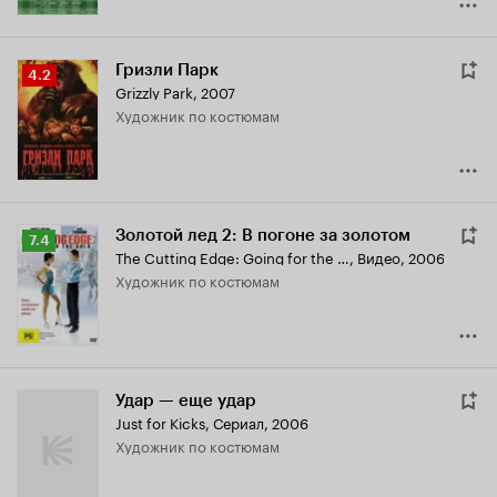
Гризли Парк
Рейтинг
4.2
Grizzly Park
,
2007
Кинопоиска
Художник по костюмам
4.2
Золотой лед 2: В погоне за золотом
Рейтинг
7.4
The Cutting Edge: Going for the Gold
,
Видео, 2006
Кинопоиска
Художник по костюмам
7.4
Удар — еще удар
Just for Kicks
,
Сериал, 2006
Художник по костюмам