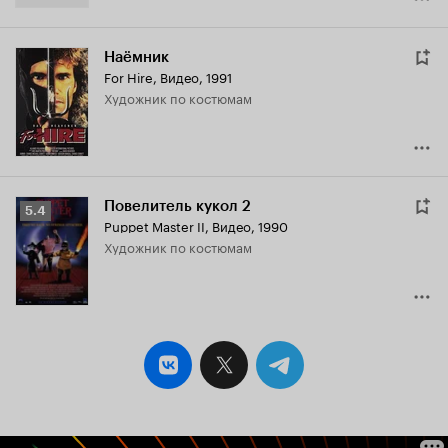
Наёмник
For Hire
,
Видео, 1991
Художник по костюмам
Повелитель кукол 2
Рейтинг
5.4
Puppet Master II
,
Видео, 1990
Кинопоиска
Художник по костюмам
5.4