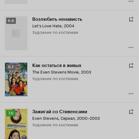
Возлюбить ненависть
Рейтинг
6.6
Let's Love Hate
,
2004
Кинопоиска
Художник по костюмам
6.6
Как остаться в живых
Рейтинг
6.1
The Even Stevens Movie
,
2003
Кинопоиска
Художник по костюмам
6.1
Зажигай со Стивенсами
Рейтинг
7.6
Even Stevens
,
Сериал, 2000–2003
Кинопоиска
Художник по костюмам
7.6