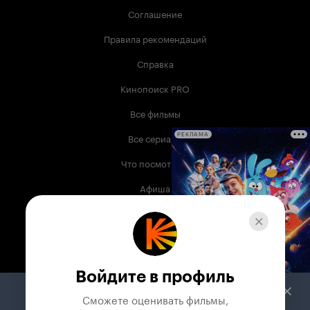
Соглашение
Правила рекомендаций
Справка
Кинопоиск PRO
Все фильмы
Все сериалы
РЕКЛАМА
Что посмотреть
Афиша
Музыка
Телепрограмма
Книги
Войдите в профиль
Служба поддержки
Сможете оценивать фильмы,
