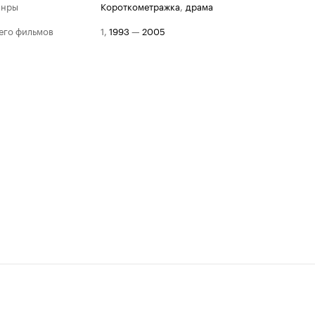
анры
короткометражка
,
драма
его фильмов
1
,
1993
—
2005