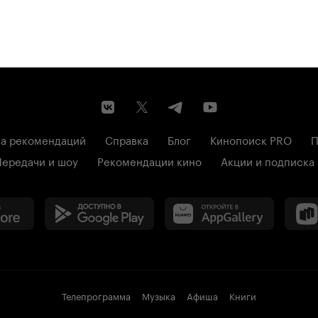
а рекомендаций
Справка
Блог
Кинопоиск PRO
П
Передачи и шоу
Рекомендации кино
Акции и подписка
Телепрограмма
Музыка
Афиша
Книги