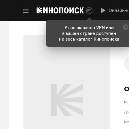
Онлайн-к
У вас включен VPN или
в вашей стране доступен
не весь каталог Кинопоиска
О
Ка
Да
Ме