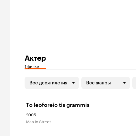
Актер
1 фильм
Все десятилетия
Все жанры
To leoforeio tis grammis
2005
Man in Street