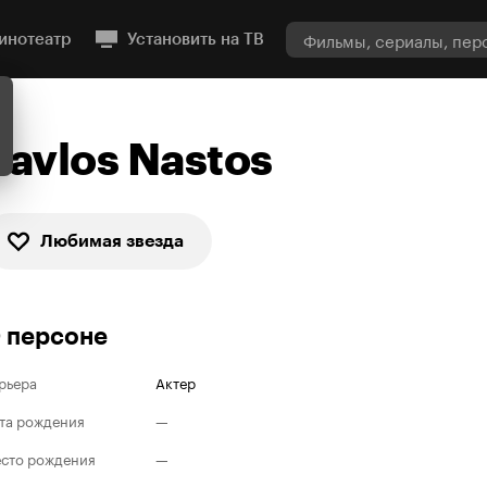
инотеатр
Установить на ТВ
Pavlos Nastos
Любимая звезда
 персоне
рьера
Актер
та рождения
—
сто рождения
—