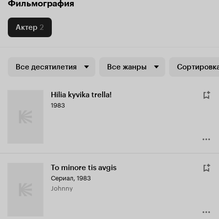
Фильмография
Актер
2
Все десятилетия
Все жанры
Сортировка
Hilia kyvika trella!
1983
To minore tis avgis
Сериал, 1983
Johnny