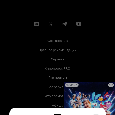
Соглашение
Правила рекомендаций
Справка
Кинопоиск PRO
Все фильмы
Все сериалы
РЕКЛАМА
Что посмотреть
Афиша
Музыка