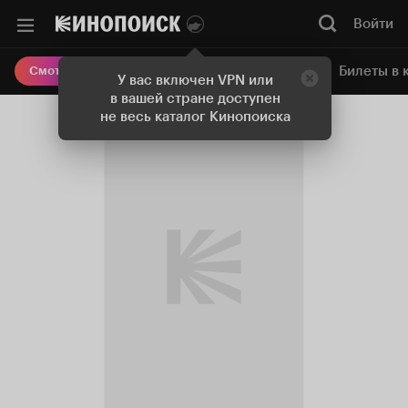
Войти
Онлайн-кинотеатр
Билеты в 
Смотреть кино
У вас включен VPN или
в вашей стране доступен
не весь каталог Кинопоиска