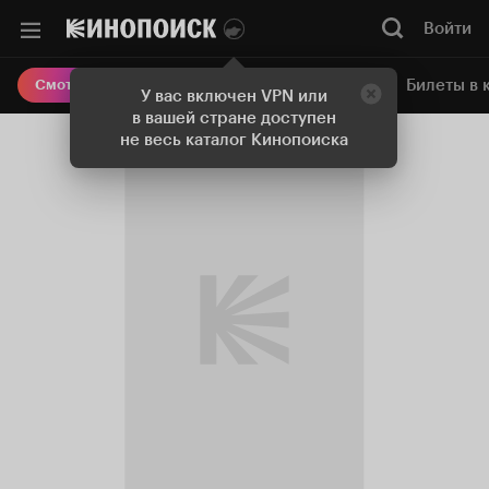
Войти
Онлайн-кинотеатр
Билеты в 
Смотреть кино
У вас включен VPN или
в вашей стране доступен
не весь каталог Кинопоиска