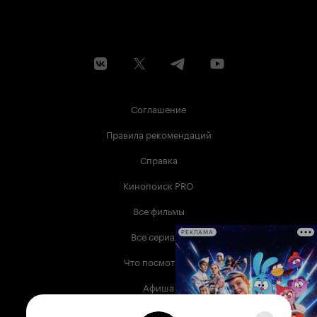
Соглашение
Правила рекомендаций
Справка
Кинопоиск PRO
Все фильмы
Все сериалы
РЕКЛАМА
Что посмотреть
Афиша
Музыка