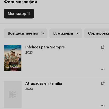
Фильмография
Монтажер
11
Все десятилетия
Все жанры
Сортировка
Infelices para Siempre
2023
Atrapadas en Familia
2023