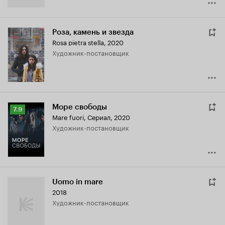
Роза, камень и звезда
Rosa pietra stella
,
2020
Художник-постановщик
Море свободы
Рейтинг
7.9
Mare fuori
,
Сериал, 2020
Кинопоиска
Художник-постановщик
7.9
Uomo in mare
2018
Художник-постановщик