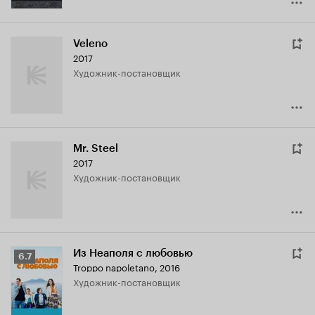
Veleno
2017
Художник-постановщик
Mr. Steel
2017
Художник-постановщик
Из Неаполя с любовью
Рейтинг
6.7
Troppo napoletano
,
2016
Кинопоиска
Художник-постановщик
6.7