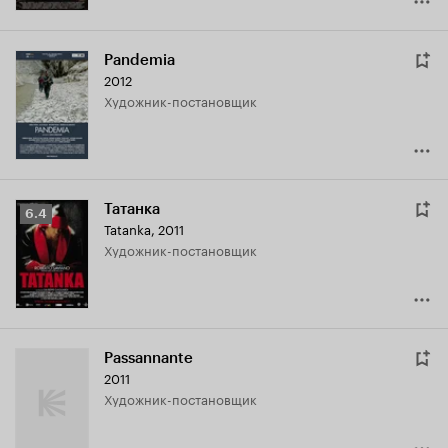
Pandemia
2012
Художник-постановщик
Татанка
Рейтинг
6.4
Tatanka
,
2011
Кинопоиска
Художник-постановщик
6.4
Passannante
2011
Художник-постановщик