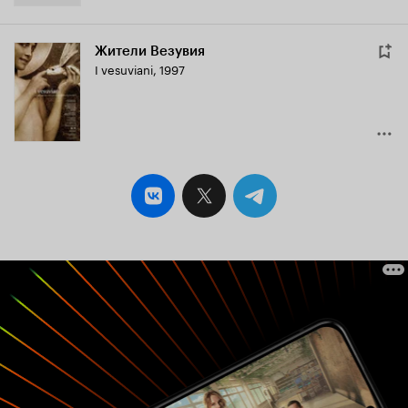
Жители Везувия
I vesuviani
,
1997