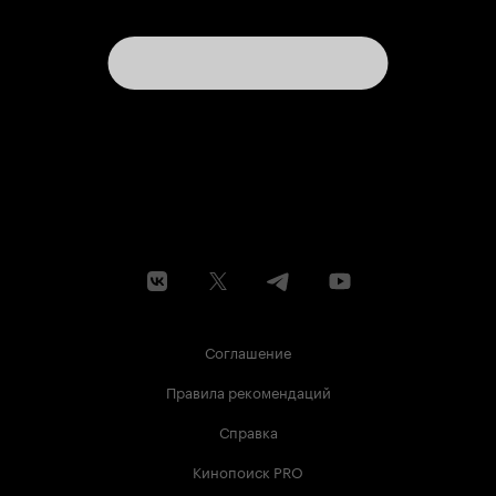
Соглашение
Правила рекомендаций
Справка
Кинопоиск PRO