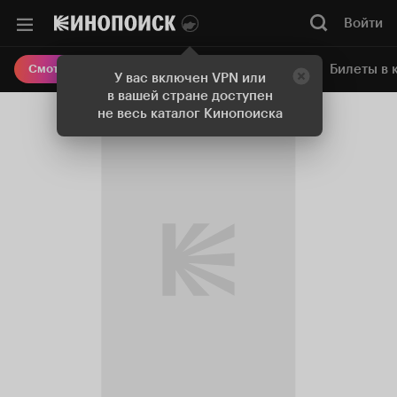
Войти
Онлайн-кинотеатр
Билеты в 
Смотреть кино
У вас включен VPN или
в вашей стране доступен
не весь каталог Кинопоиска