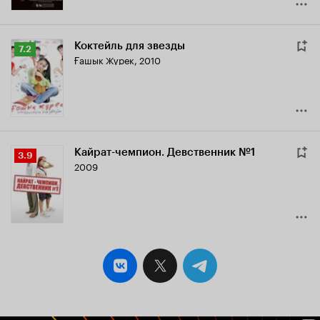
Коктейль для звезды
Рейтинг
7.2
Ғашык Жүрек
,
2010
Кинопоиска
7.2
Кайрат-чемпион. Девственник №1
Рейтинг
3.9
2009
Кинопоиска
3.9