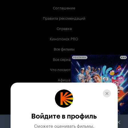
Соглашение
Правила рекомендаций
Справка
Кинопоиск PRO
Все фильмы
Все сериалы
РЕКЛАМА
Что посмотреть
Афиша
Музыка
Телепрограмма
Книги
Войдите в профиль
Служба поддержки
Сможете оценивать фильмы,
