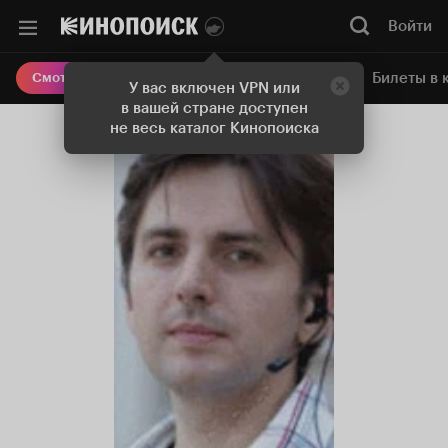
Войти
Онлайн-кинотеатр
Билеты в 
Смотреть кино
У вас включен VPN или
в вашей стране доступен
не весь каталог Кинопоиска