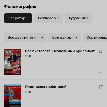
Фильмография
Оператор
5
Режиссер
2
Художник
1
Все десятилетия
Все жанры
Сортировка
Два пистолета. Неуловимый Бриллиант
Рейтинг
5.3
2011
Кинопоиска
5.3
Олимпиада грабителей
2011