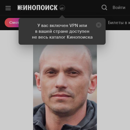
Войти
Онлайн-кинотеатр
Билеты в 
Смотреть кино
У вас включен VPN или
в вашей стране доступен
не весь каталог Кинопоиска