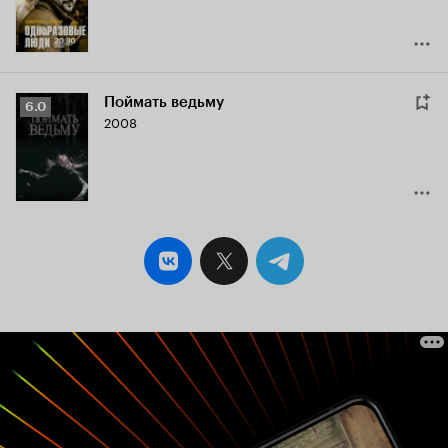
Поймать ведьму
Рейтинг
6.0
2008
Кинопоиска
6.0