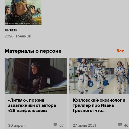
Литвяк
2026, военный
Материалы о персоне
Все
«Литвяк»: поэзия
Козловский-океанолог и
авиатехники от автора
триллер про Ивана
«28 панфиловцев»
Грозного: что
представили на питчинге
Фонда кино
30 апреля
67
27 июля 2021
46