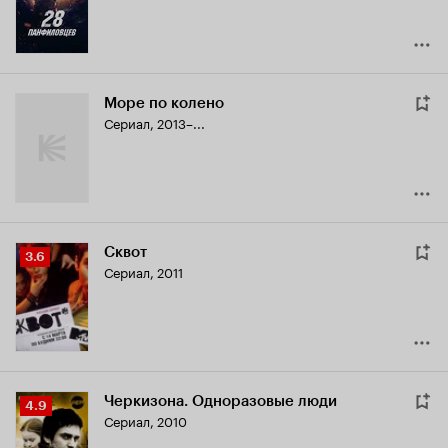
Море по колено
Сериал, 2013–...
Сквот
Рейтинг
3.6
Сериал, 2011
Кинопоиска
3.6
Черкизона. Одноразовые люди
Рейтинг
4.9
Сериал, 2010
Кинопоиска
4.9