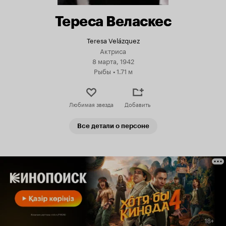
Тереса Веласкес
Teresa Velázquez
Актриса
8 марта, 1942
Рыбы
•
1.71 м
Любимая звезда
Добавить
Все детали о персоне