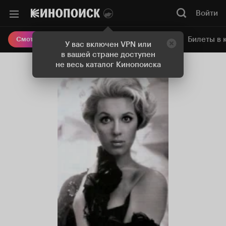
Войти
Онлайн-кинотеатр
Билеты в 
Смотреть кино
У вас включен VPN или
в вашей стране доступен
не весь каталог Кинопоиска