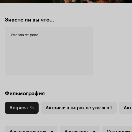
Знаете ли вы что...
Умерла от рака.
Фильмография
Актриса
75
Актриса: в титрах не указана
1
Акт
Все десятилетия
Все жанры
Сортировка