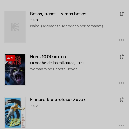
Besos, besos... y mas besos
1973
Isabel (segment "Dos veces por semana")
Ночь 1000 котов
Рейтинг
4.9
La noche de los mil gatos
,
1972
Кинопоиска
Woman Who Shoots Doves
4.9
El increíble profesor Zovek
1972