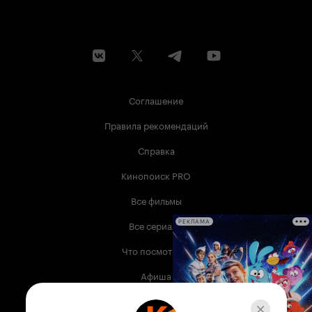
Соглашение
Правила рекомендаций
Справка
Кинопоиск PRO
Все фильмы
Все сериалы
РЕКЛАМА
Что посмотреть
Афиша
Музыка