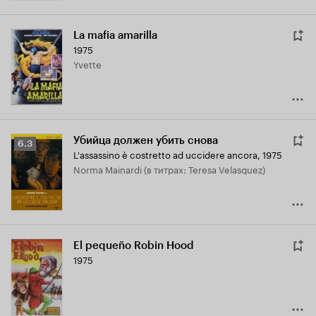
La mafia amarilla
1975
Yvette
Убийца должен убить снова
Рейтинг
6.3
L'assassino è costretto ad uccidere ancora
,
1975
Кинопоиска
Norma Mainardi (в титрах: Teresa Velasquez)
6.3
El pequeño Robin Hood
1975