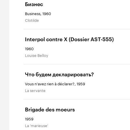
Бизнес
Business, 1960
Clotilde
Interpol contre X (Dossier AST-555)
1960
Louise Belloy
Что будем декларировать?
Vous n'avez rien à déclarer?, 1959
La servante
Brigade des moeurs
1959
La 'marieuse'