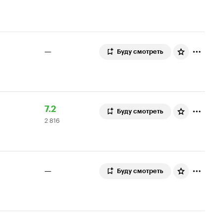
—
Буду смотреть
Рейтинг
2
7.2
Буду смотреть
2 816
Кинопоиска
816
7.2
оценок
—
Буду смотреть