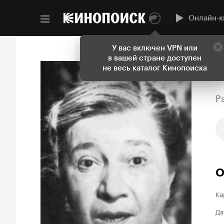
Онлайн-к
У вас включен VPN или
в вашей стране доступен
не весь каталог Кинопоиска
P
О
Ка
Да