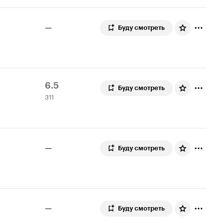
—
Буду смотреть
Рейтинг
311
6.5
Буду смотреть
311
Кинопоиска
оценок
6.5
—
Буду смотреть
—
Буду смотреть