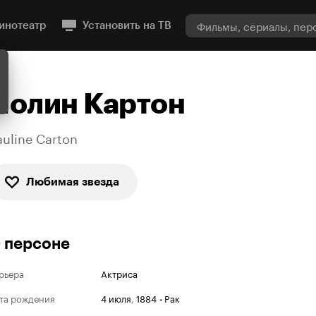
инотеатр
Установить на ТВ
Полин Картон
auline Carton
Любимая звезда
 персоне
рьера
Актриса
та рождения
4 июля
,
1884
•
Рак