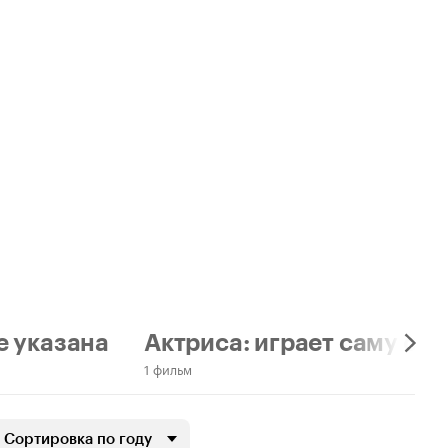
е указана
Актриса: играет саму себ
1 фильм
Сортировка по году