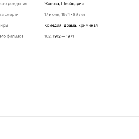
сто рождения
Женева
,
Швейцария
та смерти
17 июня, 1974 • 89 лет
анры
комедия
,
драма
,
криминал
его фильмов
162
,
1912
—
1971