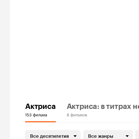
Актриса
Актриса: в титрах н
153 фильма
8 фильмов
Все десятилетия
Все жанры